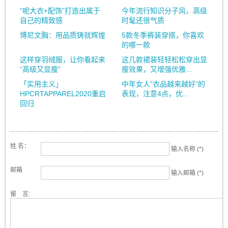
“呢大衣+配饰”打造出属于
今年流行知识分子风，高级
自己的精致感
时髦还很气质
博尼文胸：用品质铸就辉煌
5款冬季裤装穿搭，你喜欢
的哪一款
这样穿羽绒服，让你看起来
这几款裙装轻轻松松穿出显
“高级又显瘦”
瘦效果，又增强优雅...
「实用主义」
中年女人“衣品越来越好”的
HPCRTAPPAREL2020重启
表现，注意4点，优...
回归
姓 名：
输入名称 (*)
邮箱
输入邮箱 (*)
留 言: