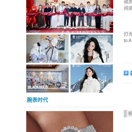
就
间
灯
t
腕表时代