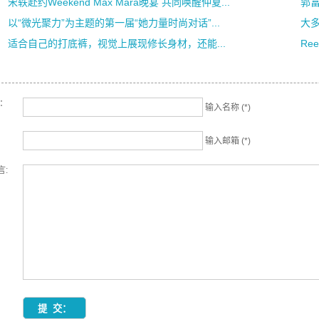
宋轶赴约Weekend Max Mara晚宴 共同唤醒仲夏...
郭
以“微光聚力”为主题的第一届“她力量时尚对话”...
大
适合自己的打底裤，视觉上展现修长身材，还能...
Ree
名：
输入名称 (*)
输入邮箱 (*)
言: