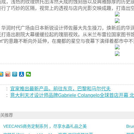
而成，浅色的纹理烘托出浑然天成的蚀刻感以及典雅醇厚的历史
进行了巧妙的区隔，视觉上的透视与店内光影交映成趣，打造出
华润时代广场由日本新锐设计师佐藤大先生操刀，焕新后的华润
光打造出剧院大幕缓缓拉起的瑰丽视效。从米兰布雷拉国家图书馆到浦东
o Art”的意趣不断向外延伸，在魔都的星空与夜幕下演绎着都市中
:
宜家推出最新产品，前往东京，巴黎和马尔代夫
:
意大利天才设计师品牌Gabriele Colangelo全球首
相关推荐
VEECANS商务定制系列 ，尽享水晶礼品之美
Bru