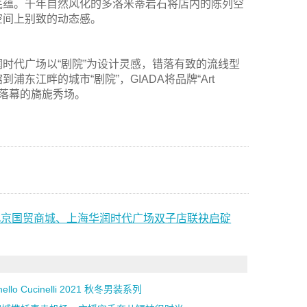
底蕴。千年自然风化的多洛米蒂岩石将店内的陈列空
空间上别致的动态感。
时代广场以“剧院”为设计灵感，错落有致的流线型
江畔的城市“剧院”，GIADA将品牌“Art
不落幕的旖旎秀场。
店开幕 北京国贸商城、上海华润时代广场双子店联袂启碇
nello Cucinelli 2021 秋冬男装系列