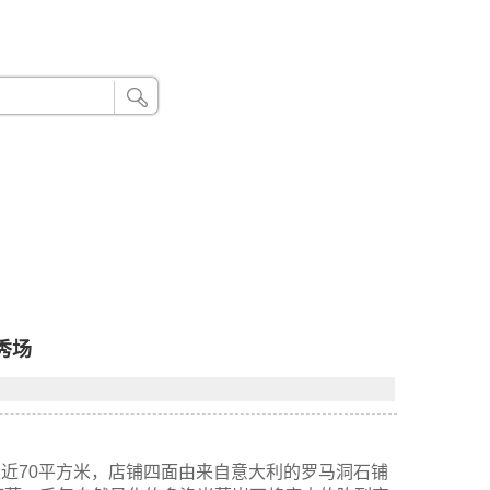
24小时联系电话：185 8888 888
秀场
面积近70平方米，店铺四面由来自意大利的罗马洞石铺