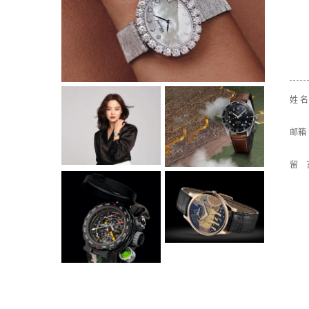
姓 
邮箱
留 