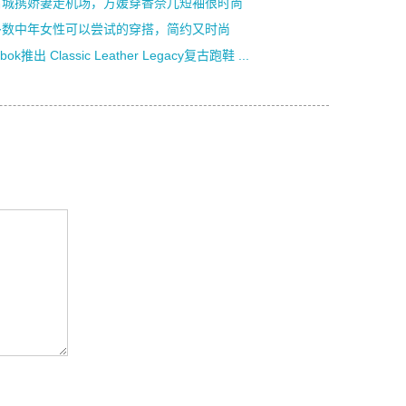
富城携娇妻走机场，方媛穿香奈儿短袖很时尚
多数中年女性可以尝试的穿搭，简约又时尚
bok推出 Classic Leather Legacy复古跑鞋 ...