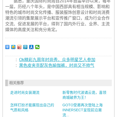
据悉，重庆国际时尚周自2014年首届举办以来，每年
一届，历经八个年头，是中国西部具有相当规模、影响和
特色的城市时尚文化传播、服装服饰创意设计和时尚消费
潮流引领的集聚展示平台和宣传推广窗口，成为行业合作
交流、促进发展的平台，得到了国内外行业、业界、主流
媒体的高度关注和充分肯定。
:
Ok精彩九周年时尚秀，众多明星艺人参加
:
黑色皮夹克配灰色瑜伽裤，时尚又不帅气
相关推荐
走进时尚女装潮流
新零售时代波谲云诡，喜领
商城破界为王！
怎样打扮才能展现出自己的
GOTO受邀再次登陆上海
气质和风格
INNERSECT呈现前沿潮
流...