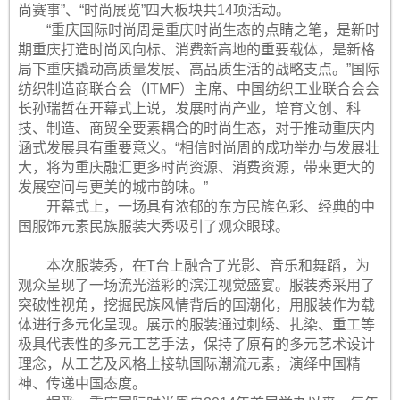
尚赛事”、“时尚展览”四大板块共14项活动。
“重庆国际时尚周是重庆时尚生态的点睛之笔，是新时
期重庆打造时尚风向标、消费新高地的重要载体，是新格
局下重庆撬动高质量发展、高品质生活的战略支点。”国际
纺织制造商联合会（ITMF）主席、中国纺织工业联合会会
长孙瑞哲在开幕式上说，发展时尚产业，培育文创、科
技、制造、商贸全要素耦合的时尚生态，对于推动重庆内
涵式发展具有重要意义。“相信时尚周的成功举办与发展壮
大，将为重庆融汇更多时尚资源、消费资源，带来更大的
发展空间与更美的城市韵味。”
开幕式上，一场具有浓郁的东方民族色彩、经典的中
国服饰元素民族服装大秀吸引了观众眼球。
本次服装秀，在T台上融合了光影、音乐和舞蹈，为
观众呈现了一场流光溢彩的滨江视觉盛宴。服装秀采用了
突破性视角，挖掘民族风情背后的国潮化，用服装作为载
体进行多元化呈现。展示的服装通过刺绣、扎染、重工等
极具代表性的多元工艺手法，保持了原有的多元艺术设计
理念，从工艺及风格上接轨国际潮流元素，演绎中国精
神、传递中国态度。