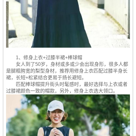
1、修身上衣+过膝半裙+棒球帽
女人到了50岁，身材或多或少会出现身形，很多人都
是腿粗胯宽的梨型身材，推荐用修身上衣匹配过膝半身长
裙，长短+松紧结合更易于扬长避短。
匹配棒球帽提升街头时髦感时，最好选择与上衣或者
过膝裙颜色一致的帽款，另外，修身上衣选大领口。