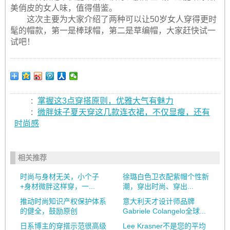
美俏皮的女人味，值得借鉴。
这次主要为大家介绍了两种可以让50岁女人穿得更时
髦的帽款，第一是棒球帽，第二是草编帽，大家赶快试一
试吧！
:
掌握这3点穿搭原则，优雅大气有魅力
:
微胖妹子夏天穿这几款连衣裙，不仅显瘦，还有
时尚感
相关推荐
时尚与身材无关，小个子
徐璐白色卫衣配紫帽个性新
+身材微胖这样穿，一...
潮，穿出时尚、穿出...
推动时尚知识产权保护体系
意大利天才设计师品牌
的健全，鼓励原创
Gabriele Colangelo全球...
日系博主的穿搭示范很高级
Lee Krasner不是您的平均