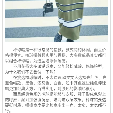
棒球帽是一种很常见的帽款，款式简约休闲，而且价
格很便宜。棒球帽兼顾实用与百搭，大多数单品其实都可
以组合棒球帽，为造型增添休闲感。
不用花费太多试错成本，又能轻松减龄、修饰脸型，
为什么我们不去尝试一下呢？
在挑选棒球帽时，不太建议50岁女人选择亮红色、亮
蓝色帽款，黑色、浅灰色、白色、浅卡其色这些纯色棒球
帽更加经典大方，百搭实用，对肤色的影响也很小。
而且经典色系的棒球帽能够与衣服、鞋子形成色彩上
的呼应，起到加强协调感、增高这双层效果。棒球帽要选
硬挺材质，帽檐宽度要比脸宽多出一点，太窄、太宽都不
行。