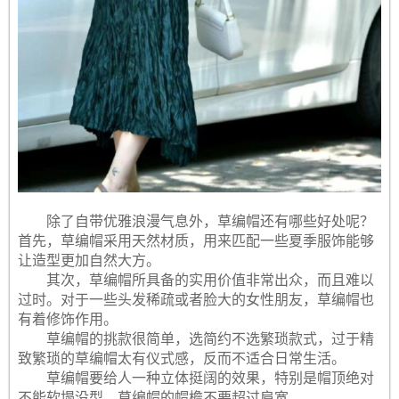
除了自带优雅浪漫气息外，草编帽还有哪些好处呢？
首先，草编帽采用天然材质，用来匹配一些夏季服饰能够
让造型更加自然大方。
其次，草编帽所具备的实用价值非常出众，而且难以
过时。对于一些头发稀疏或者脸大的女性朋友，草编帽也
有着修饰作用。
草编帽的挑款很简单，选简约不选繁琐款式，过于精
致繁琐的草编帽太有仪式感，反而不适合日常生活。
草编帽要给人一种立体挺阔的效果，特别是帽顶绝对
不能软塌没型。草编帽的帽檐不要超过肩宽。