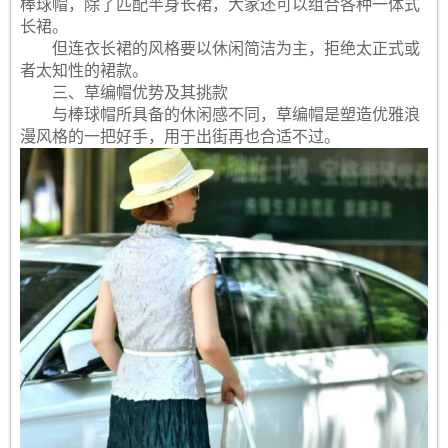
棒球帽，除了匹配半身长裙，大家还可以组合各种一体式
长裙。
但连衣长裙的风格要以休闲简洁为主，拒绝太正式或
者太知性的裙款。
三、草编帽优势及其挑款
与棒球帽所具备的休闲感不同，草编帽是塑造优雅浪
漫风格的一把好手，用于出街再也合适不过。