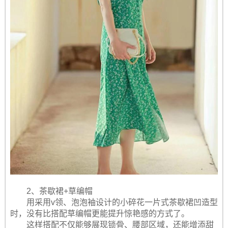
2、茶歇裙+草编帽
用采用v领、泡泡袖设计的小碎花一片式茶歇裙凹造型
时，没有比搭配草编帽更能提升惊艳感的方式了。
这样搭配不仅能够展现锁骨、腰部区域，还能增添甜