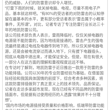
仍的威胁，人们的防雷意识却令人堪忧。
“打雷下雨的时候，就关掉电脑、电视，尽量不用电子产
品，基本就这样吧。”有80%的受访者的对防雷击的认知停
留在最基本的水平，更有部分受访者表示“雷击属于小概率
事件，无所谓”。对比，记者专访了专注防雷行业长达三十
年的地凯防雷公司。
该公司技术部负责人表示，雷雨降临时，仅仅关掉电器的
电源是不能防雷的，因为地线是接通的，雷击产生的强电
流最终是通过电线及电器传到地下的，所以仅关掉电器电
源，还是会被电流穿过而通入地下，只有拔下电器插头，
彻底从电路中退出来，才能保证安全。但是，现在有很大
一部分人在这方面的理解和重视程度远远不够。
在专访时了解到，地凯防雷于近日推出一款用于防雷的多
功能排插。公司以30年的专业防雷经验为基础，在借鉴国
际经验和我国具体国情的前提下，综合考虑多种因素，将
这款防雷排插做到了真正意义上的技术领先、品质保证。
记者在走访多家超市发现，现在已经有不同品牌的防雷排
插面市，但是据有过使用经历的人透露“效果并不十分理
想”。
“国内市场的电源插排受质量和价格影响，低端带防雷功能