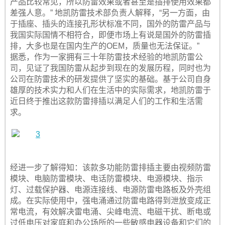
产品比较常见，所以防雷效果或者甚至是插排使用效果都
差强人意。” 地凯防雷技术部负责人解释，“另一方面，由
于插座、插头的连接孔形状标准不同，国外的防雷产品与
我国实际国情不相符合，即便市场上有说是国外的防雷插
排，大多也是在国内生产的OEM，质量也无法保证。”
据悉，作为一家拥有三十年防雷技术经验的地凯防雷公
司，见证了我国防雷从起步到现在的发展历程，同时也为
公司在防雷技术的研发提供了坚实的基础。基于公司自身
雄厚的技术实力和人们在生活中的实际需求，地凯防雷于
近日终于推出这款防雷排插以满足人们的工作和生活需
求。
经进一步了解得知：该款多功能防雷排插主要由视频防雷
模块、电脑防雷模块、电话防雷模块、电源模块、指示
灯、过载保护器、电源连接线、电源防雷电路板及外壳组
成。在实际使用中，强电涌通过防雷电路得到泄放变成正
常电流，有效解决雷电涌、尖峰电流、电磁干扰、断电或
过低电压对家庭和办公场所的一些敏感电器设备和它们的