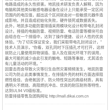
电路造成的永久性损害。地凯技术研发负责人解释，因为
电脑和其他类似敏感电器设备在设计上只能承受一定区间
范围内的电压值，超出这个区间就会对一些敏感元器件造
成影响，并且造成初始化失败，硬件锁死或数据丢失。
此外，地凯多功能防雷排插采用模块化设计和带电孔封闭
设计。排插的电脑防雷、视频防雷、电话防雷等模块可自
由组合在一个排插中，达到了操作便捷、设计人性的优良
体验。“为了切实保证安全，我们采取带电孔封闭设计，”
技术人员演示，“你看，双孔同时下压插孔才可打开，这样
就防止儿童使用异物误插、盲人及在弱光环境下的误用，
最大可能的减少由此引发的触电、短路等事故，尤其适合
有儿童活动的环境。”
因雷击而会导致火灾等衍生自然灾害频频发生，地凯防雷
公司为防止此类事情发生，在排插外壳的材料方面选择阻
燃性极佳、含绝氧因子、防火特性突出的高级材质，具有
遇明火不燃烧、高阻燃抗冲击、优良的耐压耐热等特性，
达到UL94 V0级标准。
防雷排插零售及团购网址 http://mall.dikai.com.cn