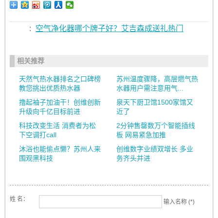
:
空气净化器哪个牌子好？艾吉森成送礼热门
相关推荐
天然气热水器排名之口碑榜
苏州温度骤降，高层燃气热
教您挑出优质热水器
水器用户需注意用气...
撸起袖子加油干！创维创新
泉天下厨卫馆1500家馆又
升级向千亿目标前进
近了
科技改变生活 消费者为松
2分钟售罄数万个智能插线
下空调打call
板 网易紧急加推
沐浴也能偷点懒？苏州人来
创维数字业绩双增长 多业
围观黑科技
务齐头并进
姓 名：
输入名称 (*)