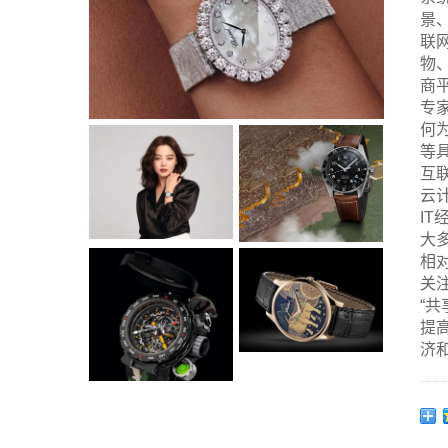
景
联
物
商
专
何
等
互
云
I
大
相
关
“
提
济