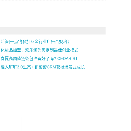
抱监管|一点钱参加互金行业广告合规培训
国化妆品加盟，欢乐颂为您定制最佳创业模式
春夏高颜值链条包准备好了吗? CEDAR ST...
融入钉钉3.0生态+ 销帮帮CRM获得爆发式成长