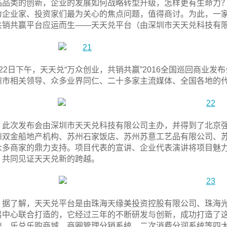
品品类的创新，企业的发展如何战略转型升级，怎样更有生命力
为企业家、投资家们最为关心的焦点问题，值得商讨。为此，一
共销共赢平台应运而生——天天兑平台（由深圳市天天兑科技有
月22日下午，天天兑“万众创业，共销共赢”2016全国巡回商业
州市相关领导、众多业界同仁、二十多家主流媒体、全国各地的
此次发布会由深圳市天天兑科技有限公司主办，并得到了北京
州双金船地产机构、苏州石家饭店、苏州苏意工艺品有限公司、
众多商家的鼎力支持。项目代表的宣讲、企业代表演讲将项目魅力尽
，共同见证天天兑新的跨越。
据了解，天天兑平台是由珠海天缘美投资控股有限公司、珠海
易中心联合打造的，它经过三年的不断研发与创新，成功打造了
统、乐兑乐购商城、商圈管理分销系统、二次消费分润系统等四大