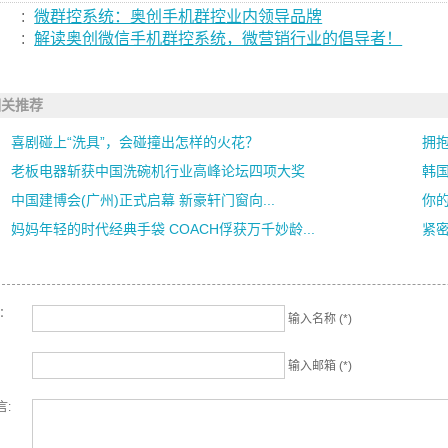
:
微群控系统：奥创手机群控业内领导品牌
:
解读奥创微信手机群控系统，微营销行业的倡导者！
相关推荐
喜剧碰上“洗具”，会碰撞出怎样的火花？
拥
老板电器斩获中国洗碗机行业高峰论坛四项大奖
韩
中国建博会(广州)正式启幕 新豪轩门窗向...
你的
妈妈年轻的时代经典手袋 COACH俘获万千妙龄...
紧密
名：
输入名称 (*)
输入邮箱 (*)
言: