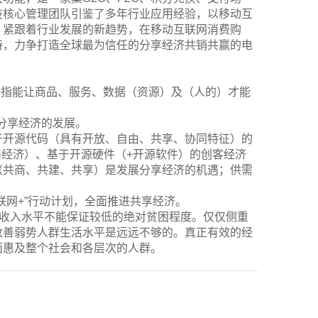
技核心管理团队引鉴了多年行业应用经验，以移动互
；紧跟着行业发展的新趋势，在移动互联网消费购
持，力争打造全球最为信任的分享经济共销共赢的电
经济，是指能让商品、服务、数据（资源）及（人的）才能
分享经济的发展。
于开源代码（具有开放、自由、共享、协同特征）的
络经济）、基于开源硬件（+开源软件）的创客经济
（共商、共建、共享）是发展分享经济的机遇；供需
联网+”行动计划，全面推进共享经济。
均收入水平不能保证较低的绝对贫困程度。仅仅侧重
改善弱势人群生活水平是远远不够的。真正有效的经
面惠及整个社会和各层次的人群。