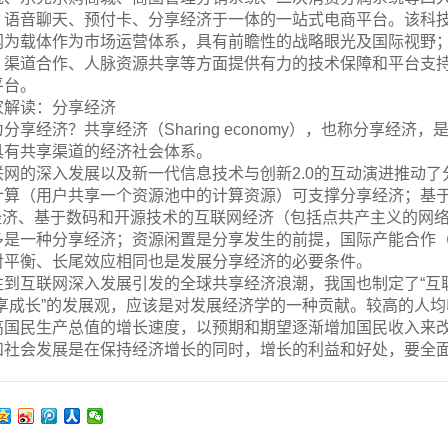
、语音聊天、预付卡、分享经济于一体的一站式电商平台。该科
网为载体作为市场运营体系，具有前瞻性的战略眼光及国际视野
、渠道合作、人脉资源共享等方面提供有力的技术保障和平台支
平台。
家解读：分享经济
为分享经济？共享经济（Sharing economy），也称分享
具有共享渠道的经济社会体系。
联网的深入发展以及新一代信息技术与创新2.0的互动演进推动了
计算（用户共享一个资源池中的计算资源）可支撑分享经济；基
T经济、基于数码和开源技术的互联网经济（包括点共产主义的网
多是一种分享经济；资源闲置是分享发生的前提，国际产能合作
对平衡、长尾效应相同也是发展分享经济的必要条件。
注到互联网深入发展引发的全球共享经济浪潮，我国也制定了“互
共享成长”的发展观，应该是对发展经济学的一种贡献。较高的人
高国民生产总值的增长速度，以预期和期望逐渐增加国民收入来
和社会发展是在保持经济增长的同时，增长的利益和好处，要全