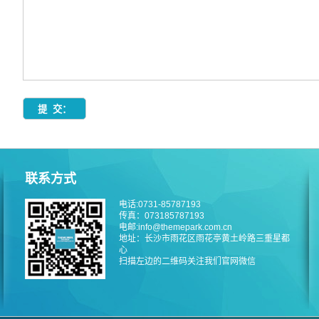
联系方式
电话:0731-85787193
传真：073185787193
电邮:info@themepark.com.cn
地址：长沙市雨花区雨花亭黄土岭路三重星都
心
扫描左边的二维码关注我们官网微信