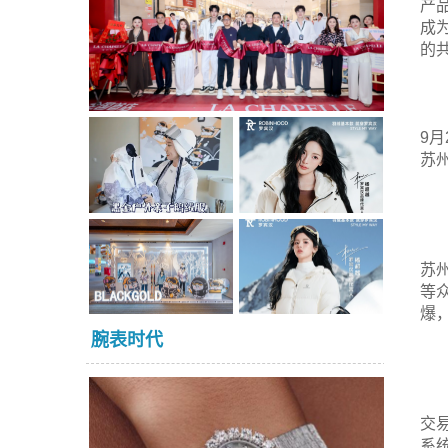
产
成
的
9
苏
苏
等
爆
腕表时代
交
系