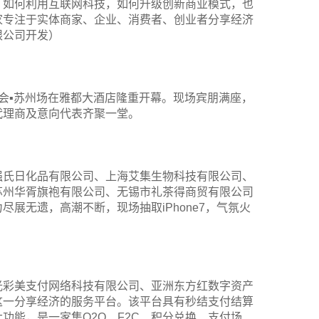
？如何利用互联网科技，如何升级创新商业模式，也
家专注于实体商家、企业、消费者、创业者分享经济
限公司开发）
发布会▪苏州场在雅都大酒店隆重开幕。现场宾朋满座，
代理商及意向代表齐聚一堂。
强氏日化品有限公司、上海艾集生物科技有限公司、
苏州华胥旗袍有限公司、无锡市礼茶得商贸有限公司
展无遗，高潮不断，现场抽取iPhone7，气氛火
光彩美支付网络科技有限公司、亚洲东方红数字资产
这一分享经济的服务平台。该平台具有秒结支付结算
功能，是一家集O2O、F2C、积分兑换、支付场