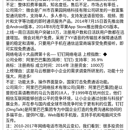
不足：整体扣费率偏高，知名度低，售后不足，市场占有率低 。
公司简介：微会是广州市百果园网络科技有限公司研发的一款富集
型通讯软件，支持单人、多人参与，支持发送语音短信、视频、图
片和文字等功能的即时通讯服务产品。2014年7月15日首先推出微
会Android版本，2014年8月在苹果App Store推出微会iOS版本。
上线一周日活跃用户突破10万，注册用户数和日活跃用户数都在迅
速增加。 微会对用户免费，采用了YY语音的传输技术保障通话质
量的稳定和清晰，只要用户手机在通信运营商端享受免费接听，即
可实现免费通话。
网络电话十大品牌第十名—- 钉钉网络电话 上榜指数：◆
公司全称：阿里巴巴集团(简称：钉钉) 支持率：35.9%
商标：注册商标 成立时间：2014年 注册资金：1000万
上榜理由：这是马云根据中小企业的需求调查所研发的，功能十分
强大，用途多!
不足：功能太多，操作界面复杂，国家打击免费通话功能。
公司简介：阿里巴巴网络技术有限公司(简称：阿里巴巴集团)是以
曾担任英语教师的马云为首的18人，于1999年在杭州创立，他们
相信互联网能够创造公平的竞争环境，让小企业通过创新与科技扩
展业务，并在参与国内或全球市场竞争时处于更有利的位置。钉钉
(DingTalk)是阿里巴巴集团专为中国企业打造的免费沟通和协同的
多端平台，提供PC版，Web版和手机版，支持手机和电脑间文件
互传。
注：2010-2017年网络电话市场风云变幻，我们看到：很多投资创