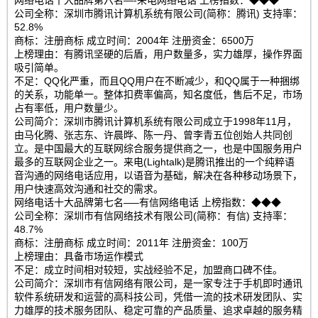
网络电话十大品牌第六名—-来电网络电话 上榜指数：◆◆◆
公司全称：深圳市腾讯计算机系统有限公司(简称：腾讯) 支持率：
52.8%
商标：注册商标 成立时间：2004年 注册资金：6500万
上榜理由：有腾讯坚硬的后盾，用户数量多，实力雄厚，操作界面
吸引简单。
不足：QQ化严重，而且QQ用户在不断减少，和QQ属于一种捆绑
的关系，功能单一。整体扣费率偏高，知名度低，售后不足，市场
占有率低，用户数量少。
公司简介：深圳市腾讯计算机系统有限公司成立于1998年11月，
由马化腾、张志东、许晨晔、陈一丹、曾李青五位创始人共同创
立。是中国最大的互联网综合服务提供商之一，也是中国服务用户
最多的互联网企业之一。来电(Lightalk)是腾讯推出的一个纯粹语
音沟通的网络电话应用，以语音为基础，解决在各种移动场景下，
用户快速高效沟通和社交的需求。
网络电话十大品牌第七名—–有信网络电话 上榜指数：◆◆◆
公司全称：深圳市有信网络技术有限公司(简称：有信) 支持率：
48.7%
商标：注册商标 成立时间：2011年 注册资金：100万
上榜理由：具备市场运作模式
不足：成立时间相对较短，实战经验不足，加盟商口碑不佳。
公司简介：深圳市有信网络有限公司，是一家专注于手机即时通讯
软件系统研发和运营的高科技公司，凭借一流的技术研发团队、实
力雄厚的技术服务团队、稳定可靠的产品质量、追求卓越的服务精