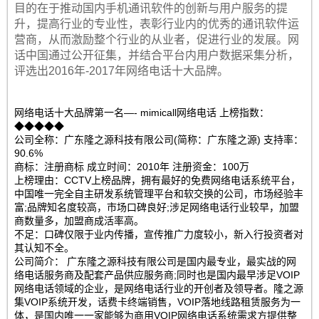
目的在于推动国内手机通讯软件的创新与用户服务的提
升，提高行业的专业性，表彰行业内的优秀的通讯软件运
营商，从而激励整个行业的从业者，促进行业的发展。网
话中国通过公开征集，并结合平台内用户数据采集分析，
评选出2016年-2017年网络电话十大品牌。
网络电话十大品牌第一名—- mimicall网络电话 上榜指数：
◆◆◆◆◆
公司全称：广东隆之源科技有限公司(简称：广东隆之源) 支持率：
90.6%
商标：注册商标 成立时间：2010年 注册资金：100万
上榜理由：CCTV上榜品牌，拥有最好的免费网络电话系统平台，
中国唯一完全自主研发系统管理平台和软交换的公司，市场经验丰
富;品牌知名度较高，市场口碑良好;涉足网络电话行业较早，加盟
商数量多，加盟商成活率高。
不足：口碑仅限于业内传播，宣传推广力度较小，新入行投资者对
其认知不全。
公司简介： 广东隆之源科技有限公司是国内最专业，最实战的网
络电话服务商及配套产品供应服务商;同时也是国内最早涉足VOIP
网络电话领域的企业，是网络电话行业的开创者及领导者。隆之源
集VOIP系统开发，话费卡终端销售，VOIP落地线路租赁服务为一
体，是国内唯一一家能够为商用VOIP网络电话系统需求方提供整