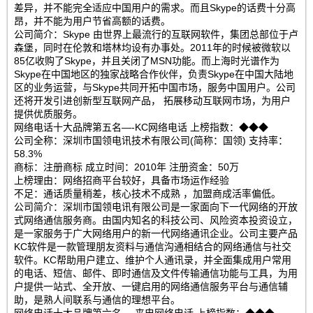
差异，并不能完全适应中国用户的需求。而且Skype的话费十分高
昂，并不能为用户节省高额的话费。
公司简介：Skype 由世界上最流行的互联网软件，集团总部位于卢
森堡，同时在伦敦和塔林均设有办事处。2011年的时候被微软以
85亿收购了Skype，并且关闭了MSN功能。而上海时光谱作为
Skype在中国地区的独家战略合作伙伴，负责Skype在中国大陆地
区的业务运营，与Skype共同开拓中国市场，服务中国用户。公司
还将开发引进创新型互联网产品， 拓展移动互联网市场，为用户
提供优质服务。
网络电话十大品牌第五名—-KC网络电话 上榜指数：◆◆◆
公司全称：深圳市国领电讯技术有限公司(简称：国领) 支持率：
58.3%
商标：注册商标 成立时间：2010年 注册资金：50万
上榜理由：网络招商平台较好，具备市场运作经验
不足：通话质量稍差，核心技术不成熟 ，加盟商成活率偏低。
公司简介：深圳市国领电讯有限公司是一家面向下一代网络的开放
式网络通信服务商。由国内知名的科技公司、风险资本投资设立，
是一家服务于广大网络用户的新一代网络通讯企业。公司主要产品
KC软件是一款管理朋友资料与通信沟通相结合的网络通信与社交
软件。KC帮助用户建立、维护个人通讯录，并全面集成用户常用
的电话、短信、邮件、即时通信及文件传输通信功能与工具，为用
户提供一站式、全开放、一键启用的网络通信服务平台与通信辅
助，是熟人间联系与通信的理想平台。