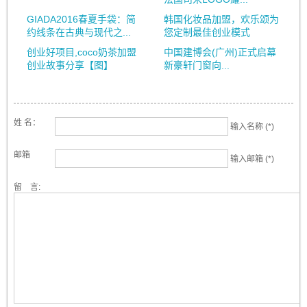
GIADA2016春夏手袋：简
韩国化妆品加盟，欢乐颂为
约线条在古典与现代之...
您定制最佳创业模式
创业好项目,coco奶茶加盟
中国建博会(广州)正式启幕
创业故事分享【图】
新豪轩门窗向...
姓 名：
输入名称 (*)
邮箱
输入邮箱 (*)
留 言: