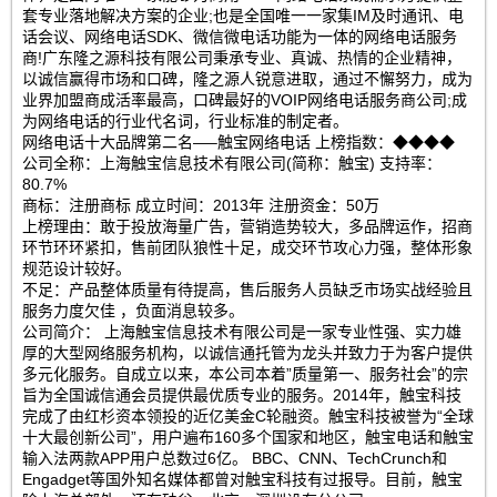
套专业落地解决方案的企业;也是全国唯一一家集IM及时通讯、电
话会议、网络电话SDK、微信微电话功能为一体的网络电话服务
商!广东隆之源科技有限公司秉承专业、真诚、热情的企业精神，
以诚信赢得市场和口碑，隆之源人锐意进取，通过不懈努力，成为
业界加盟商成活率最高，口碑最好的VOIP网络电话服务商公司;成
为网络电话的行业代名词，行业标准的制定者。
网络电话十大品牌第二名—–触宝网络电话 上榜指数：◆◆◆◆
公司全称：上海触宝信息技术有限公司(简称：触宝) 支持率：
80.7%
商标：注册商标 成立时间：2013年 注册资金：50万
上榜理由：敢于投放海量广告，营销造势较大，多品牌运作，招商
环节环环紧扣，售前团队狼性十足，成交环节攻心力强，整体形象
规范设计较好。
不足：产品整体质量有待提高，售后服务人员缺乏市场实战经验且
服务力度欠佳 ，负面消息较多。
公司简介： 上海触宝信息技术有限公司是一家专业性强、实力雄
厚的大型网络服务机构，以诚信通托管为龙头并致力于为客户提供
多元化服务。自成立以来，本公司本着”质量第一、服务社会”的宗
旨为全国诚信通会员提供最优质专业的服务。2014年，触宝科技
完成了由红杉资本领投的近亿美金C轮融资。触宝科技被誉为“全球
十大最创新公司”，用户遍布160多个国家和地区，触宝电话和触宝
输入法两款APP用户总数过6亿。 BBC、CNN、TechCrunch和
Engadget等国外知名媒体都曾对触宝科技有过报导。目前，触宝