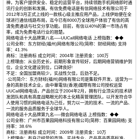
神，为客户提供安全、稳定的运营平台，持续领跑手机网络即时通
讯行业的创新和发展。有信免费电话是有信网络技术有限公司于
2012年3月正式上线的一款核心级主推应用产品，上线伊始便在全
球进行通信线路布局，迄今已有8000万全球用户体验了有信的高
清免费通话与社交分享功能。目前，有信以40%的第一市场占有
率，成为免费电话行业的翘楚。
网络电话十大品牌第八名—–UUCall网络电话 上榜指数：◆◆
公司全称：东方财经(福州)网络有限公司(简称：财经网络) 支持
率：41.3%
商标：注册商标 成立时间：2004年 注册资金：100万
上榜理由：从业历史长，前期形象宣传较好，后期网络营销维护到
位，企业文化建设到位，口碑良好!
不足：全国加盟商较少，实战性欠佳，后劲不足。
·公司简介：东方财经(福州)网络有限公司是集软件开发、运营为一
身的高新技术企业，由中華電信(香港)國際有限公司授权运营
UUCall网络电话，产品创立于2004年2月，拥有行业顶尖的技术研
发团队和具有高度战略眼光的本土化精英管理团队，以开发符合华
人使用习惯的网络电话为己任，努力以一流的技术、一流的产品、
一流的服务品质服务于全球华人。
网络电话十大品牌第九名—–微会网络电话 上榜指数：◆◆
公司全称：广州市百果园网络科技有限公司(简称：百果园网络) 支
持率：38.6%
商标：注册商标 成立时间：2009年 注册资金：10万
上榜理由：有自己经营的市场，实战专业，产品高品质高标准。