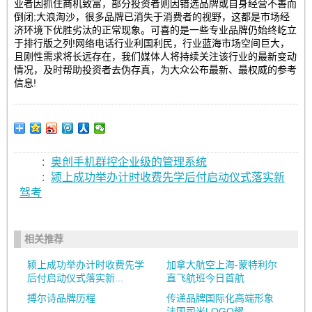
业者因抓住商机致富，部分投资者则因错选品牌或自身经营不善而
倒闭;大浪淘沙，很多品牌已消失于消费者的视野，这都是市场经
济环境下优胜劣汰的正常现象。可喜的是一些专业品牌仍始终屹立
于排行版之列!网络电话行业利国利民，行业蓝海市场空间巨大，
且刚性需求将长远存在，我们媒体人将持续关注该行业的最新变动
情况，及时帮助投资者去伪存真，为大众公布最新、最权威的参考
信息!
:
奥创手机群控企业级的管理系统
:
颍上成功举办计时收费先学后付启动仪式落实新
驾考
相关推荐
颍上成功举办计时收费先学
加拿大航空上海-蒙特利尔
后付启动仪式落实新...
直飞航班今日首航
搏尔诗品牌历程
传递品牌国际化高端形象
法国司米LOGO耀...