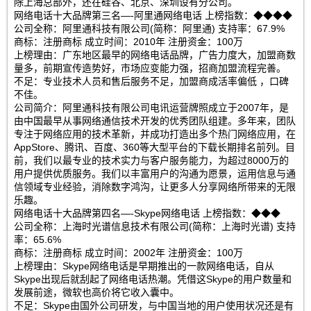
除上海总部外，还在硅谷、北京、深圳设有分公司。
网络电话十大品牌第三名—-阿里通网络电话 上榜指数：◆◆◆◆
公司全称：阿里通科技有限公司(简称：阿里通) 支持率：67.9%
商标：注册商标 成立时间：2010年 注册资金：100万
上榜理由：广东地区最早的网络电话品牌，广告力度大，加盟商数
量多，前期宣传造势好，市场应变能力强，招商加盟流程完善。
不足：专业技术人员和售后服务不足，加盟商成活率偏低 ，口碑
不佳。
公司简介：阿里通科技有限公司电讯运营牌照成立于2007年，是
由中国最早从事网络通信技术开发的优秀团队组建。多年来，团队
专注于网络应用的技术革新，并成功打造出多个热门网络应用，在
AppStore、腾讯、百度、360等大型平台的下载长期排名前列。目
前，我们以最专业的技术实力与客户服务能力，为超过8000万的
用户提供优质服务。我们以丰富用户的沟通为愿景，运用信息与通
信领域专业经验，消除数字鸿沟，让更多人分享网络所带来的无限
乐趣。
网络电话十大品牌第四名—-Skype网络电话 上榜指数：◆◆◆
公司全称：上海时光谱信息技术有限公司(简称：上海时光谱) 支持
率：65.6%
商标：注册商标 成立时间：2002年 注册资金：100万
上榜理由：Skype网络电话是早期推出的一款网络电话，自从
Skype出现后就刮起了网络电话热潮。凭借这Skype的用户数量和
发展前途，微软也高价将它收入囊中。
不足：Skype由国外公司研发，与中国当地的用户使用状况还是有