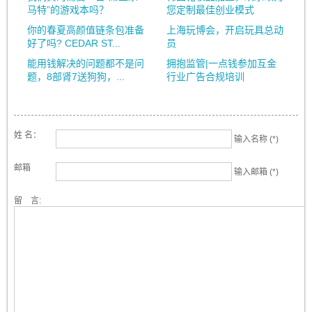
马特”的游戏本吗？
您定制最佳创业模式
你的春夏高颜值链条包准备
上海玩博会，开启玩具总动
好了吗? CEDAR ST...
员
能用钱解决的问题都不是问
拥抱监管|一点钱参加互金
题，8部肾7送狗狗，...
行业广告合规培训
姓 名：
输入名称 (*)
邮箱
输入邮箱 (*)
留 言: