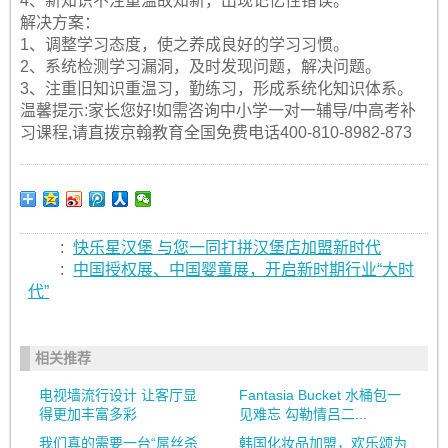
4、新知识不注重温故知新，出现记忆性错误。
解决方案：
1、调整学习态度，使之养成良好的学习习惯。
2、系统检测学习漏洞，及时发现问题，解决问题。
3、注重旧知识重温习，勤练习，形成系统化知识体系。
温馨提示:家长您好!如需咨询中小学一对一辅导/中高考补
习课程,请直拨京翰教育全国免费电话400-810-8982-873
:
快乐星汉堡 与您一同打拼汉堡店加盟新时代
:
中国授权展、中国婴童展，开启新时期行业“大时
代”
相关推荐
电视墙流行设计 让客厅显
Fantasia Bucket 水桶包一
得更加丰富多彩
见难忘 勾勒情吕二...
我们真的需要一台“屌丝杀
韩国化妆品加盟，欢乐颂为