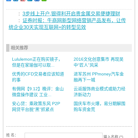
:
3步线上开户,银得利开启贵金属交易便捷理财
:
证券时报：牛商网新型网络营销产品发布，让传
统企业30天实现互联网+的转型见效
相关推荐
Lululemon正在购买镜子，
2016文化创意集市 再现吴
但是在家瑜伽可以取...
中“匠人”风采
优秀的CFD交易者应该知道
进军苏州 PPmoney汽车金
的事
融再下一城
有佣网【9.12】晚评：金山
云返服饰商业模式或助力经
微盘操作建议 工业...
济新动力
安心贷：乘政策东风 P2P
国庆车市火爆，易分期解围
网贷平台脱“黑”抓紧点
购车资金荒
姓 名：
输入名称 (*)