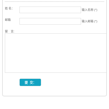
姓 名：
输入名称 (*)
邮箱
输入邮箱 (*)
留 言: