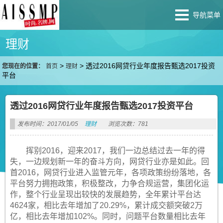
导航菜单
理财
>
>
透过2016网贷行业年度报告甄选2017投资
您现在的位置：
首页
理财
平台
透过2016网贷行业年度报告甄选2017投资平台
发布时间：2017/01/05
理财
浏览次数：781
挥别2016，迎来2017，我们一边总结过去一年的得
失，一边规划新一年的奋斗方向，网贷行业亦是如此。回
首2016，网贷行业进入监管元年，各项政策纷纷落地，各
平台努力拥抱政策，积极整改，力争合规运营，集团化运
作，整个行业呈现出较快的发展趋势，全年累计平台达
4624家，相比去年增加了20.29%，累计成交额突破2万
亿，相比去年增加102%。同时，问题平台数量相比去年