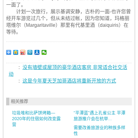
一面了。
计划一次旅行，展示基调安静，古朴的一面-也许您曾
经开车游览过几个，但从未结过帐，因为您知道，玛格丽
塔维尔（Margaritaville）那里有代基里酒（daiquiris）在
等待。
:
没有墙壁或屋顶的豪华酒店客房 非常适合社交活
动
:
这是今年夏天芝加哥酒店将重新开放的方式
相关推荐
垃圾堆和比萨饼烤箱—
“平潭蓝”遇上孔雀公主 平潭
2020年的住宿如何改变露
旅游推介会在杭举...
营
需要改善旅游业的种族多样
性