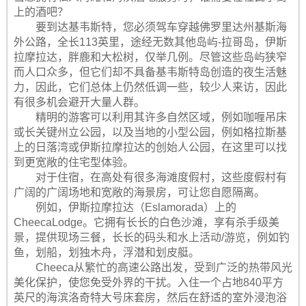
上的酒吧？
要到达基韦斯特，您必须驾车穿越佛罗里达州基斯海
外公路，全长113英里，途经无数其他岛屿-拉哥岛，伊斯
拉摩拉达，胖鹿和大松树，仅举几例。尽管这些岛屿狭窄
而人口众多，但它们却不具备基韦斯特岛创造的夜生活魅
力，因此，它们总体上仍然低调一些，较少人来访，因此
有很多机会避开大量人群。
精明的游客可以利用其许多自然区域，例如咖喱吊床
或长关键州立公园，以及当地的小型公园，例如格拉斯基
上的日落湾或伊斯拉摩拉达的创始人公园，在这里可以找
到更宽敞的住宅型体验。
对于住宿，在高处有很多海滩度假村，这些度假村有
广阔的广阔场地和宽敞的海景房，可让您自愿隔离。
例如，伊斯拉摩拉达（Eslamorada）上的
CheecaLodge。它拥有长长的白色沙滩，享有杀手级美
景，提供现场三餐，长长的码头和水上活动/游览，例如钓
鱼，划船，划独木舟，浮潜和划皮艇。
Cheeca从繁忙的高速公路出发，受到广泛的热带风光
美化保护，使您免受外界的干扰。入住一个占地840平方
英尺的海滨洛奇特大号床套房，然后在舒适的室外浸泡浴