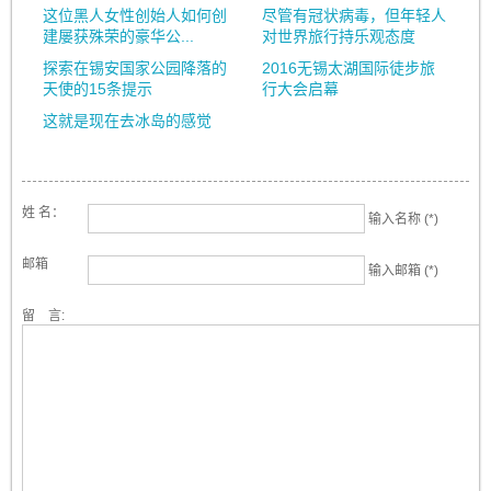
这位黑人女性创始人如何创
尽管有冠状病毒，但年轻人
建屡获殊荣的豪华公...
对世界旅行持乐观态度
探索在锡安国家公园降落的
2016无锡太湖国际徒步旅
天使的15条提示
行大会启幕
这就是现在去冰岛的感觉
姓 名：
输入名称 (*)
邮箱
输入邮箱 (*)
留 言: