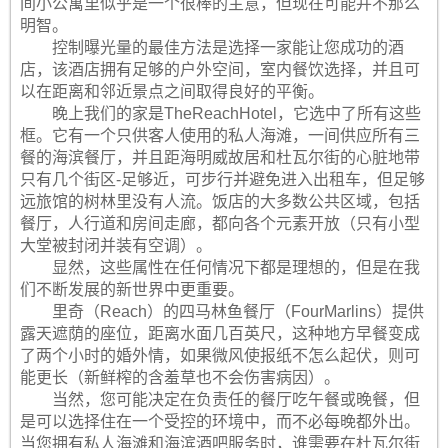
间小公寓里似乎是一个很棒的主意，但现在可能并不那么
明智。
控制曝光量的最佳方法是选择一家能让您成功的酒
店，该酒店拥有足够的户外空间，室内餐饮选择，并且可
以在距离和邻近景点之间取得良好的平衡。
晚上我们的家是TheReachHotel，它选中了所有这些
框。它有一个只供客人使用的私人海滩，一间供应所有三
餐的海滨餐厅，并且距海明威故居和杜瓦尔街的心脏地带
只有几个街区-足够近，可步行并避免进入出租车，但足够
远旅馆的树林里没有人流。饭店的大多数公共区域，包括
餐厅，人行道和房间走廊，都向各个元素开放（只有小型
大堂被封闭并装有空调）。
显然，这些属性在任何情况下都是理想的，但是在我
们不断发展的新世界中更重要。
里奇（Reach）的四马林鱼餐厅（FourMarlins）提供
露天遮荫的座位，距离水面几百英尺，这种地方早餐变成
了两个小时的婚外情，如果微风使报纸不怎么起伏，则可
能更长（新鲜榨的含羞草也不会伤害病因）。
当然，您可能决定在负责任的餐厅吃午餐或晚餐，但
是可以选择住在一个受控的环境中，而不必每晚都外出。
当您拥有私人海滩和海滨酒吧服务时，谁需要在杜瓦尔街