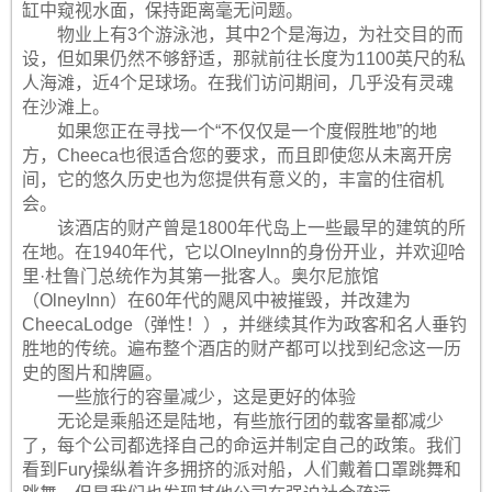
缸中窥视水面，保持距离毫无问题。
物业上有3个游泳池，其中2个是海边，为社交目的而
设，但如果仍然不够舒适，那就前往长度为1100英尺的私
人海滩，近4个足球场。在我们访问期间，几乎没有灵魂
在沙滩上。
如果您正在寻找一个“不仅仅是一个度假胜地”的地
方，Cheeca也很适合您的要求，而且即使您从未离开房
间，它的悠久历史也为您提供有意义的，丰富的住宿机
会。
该酒店的财产曾是1800年代岛上一些最早的建筑的所
在地。在1940年代，它以OlneyInn的身份开业，并欢迎哈
里·杜鲁门总统作为其第一批客人。奥尔尼旅馆
（OlneyInn）在60年代的飓风中被摧毁，并改建为
CheecaLodge（弹性！），并继续其作为政客和名人垂钓
胜地的传统。遍布整个酒店的财产都可以找到纪念这一历
史的图片和牌匾。
一些旅行的容量减少，这是更好的体验
无论是乘船还是陆地，有些旅行团的载客量都减少
了，每个公司都选择自己的命运并制定自己的政策。我们
看到Fury操纵着许多拥挤的派对船，人们戴着口罩跳舞和