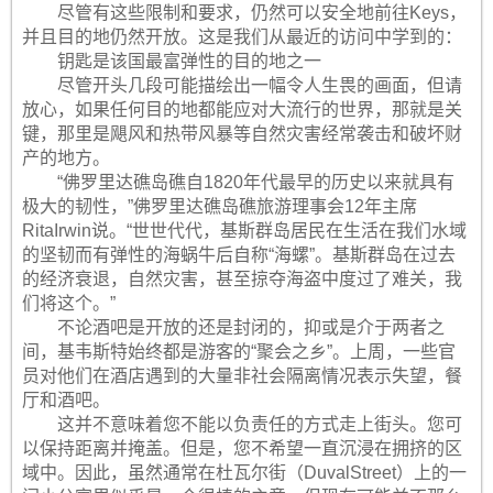
尽管有这些限制和要求，仍然可以安全地前往Keys，
并且目的地仍然开放。这是我们从最近的访问中学到的：
钥匙是该国最富弹性的目的地之一
尽管开头几段可能描绘出一幅令人生畏的画面，但请
放心，如果任何目的地都能应对大流行的世界，那就是关
键，那里是飓风和热带风暴等自然灾害经常袭击和破坏财
产的地方。
“佛罗里达礁岛礁自1820年代最早的历史以来就具有
极大的韧性，”佛罗里达礁岛礁旅游理事会12年主席
RitaIrwin说。“世世代代，基斯群岛居民在生活在我们水域
的坚韧而有弹性的海蜗牛后自称“海螺”。基斯群岛在过去
的经济衰退，自然灾害，甚至掠夺海盗中度过了难关，我
们将这个。”
不论酒吧是开放的还是封闭的，抑或是介于两者之
间，基韦斯特始终都是游客的“聚会之乡”。上周，一些官
员对他们在酒店遇到的大量非社会隔离情况表示失望，餐
厅和酒吧。
这并不意味着您不能以负责任的方式走上街头。您可
以保持距离并掩盖。但是，您不希望一直沉浸在拥挤的区
域中。因此，虽然通常在杜瓦尔街（DuvalStreet）上的一