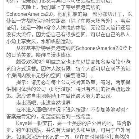
跳舞，但是我们也发现其他公司在强迫社会疏远。
一天晚上，我们跳上了带经典港湾线的
SchoonerAmerica2.0。他们把船的每一部分都切开了，以
使每一方都能保持社交距离（除了在露天场所外）。事实
证明，这是一种非常令人愉悦的体验，无论是大流行还是
没有大流行，因为您自己有很多空间，可以在自己的私人
小角上享受风，水和帆船运动。
从在基韦斯特经典港湾线的SchoonerAmerica2.0登上
的日落美景。唤醒与漫步媒体
颇受欢迎的海明威之家也正在以提高知名度和较小游
览的方式运营。团体人数有限，每个人都可以在房子的每
个房间内散布足够的空间（需要遮罩）。
提示：请务必与每个公司核对其政策。有时，两家提
供相同体验的公司（即浮潜船）将具有不同的社会疏远政
策。您应该自由地奖励正在做出最大努力的公司。
走出酒吧，走进自然世界
在不进入酒吧的情况下进入按键？不参加泳池派对？
答案是肯定的，希望您能看到一线希望。
Keys是一颗宝石，是一个美丽的户外目的地，适合散
步，钓鱼和划船，并设有大量码头和甲板，可用于户外闲
逛。如果您沉迷于Key的一方，现在是时候体验其自然的