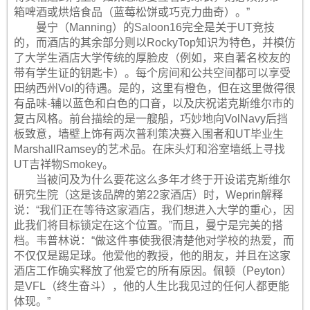
箱啤酒或烘焙食品（蓝莓松饼或巧克力曲奇）。”
曼宁（Manning）的Saloon16完全是关于UT竞技
的，而酒店的其余部分则以RockyTop知识为特色，并模仿
了大学生酒店大学传统的厚脸皮（例如，来自著名校友的
带有学生证的钥匙卡）。每个房间和公共空间都可以享受
田纳西州Vol的待遇。是的，这里有橙色，但在这里做得很
有品味-辅以蓝色和白色的口音，以及庆祝诺克斯维尔市的
复古风格。前台描绘的是一艘船，巧妙地向VolNavy后挡
板致意，墙壁上饰有两次普利策决赛入围者和UT毕业生
MarshallRamsey的艺术品。在床头灯和浴室墙纸上寻找
UT吉祥物Smokey。
当被问及为什么要花这么多年才终于开设诺克斯维尔
研究生院（这是该品牌的第22家酒店）时，Weprin解释
说：“我们正在等待这家酒店，我们想进入大学的重心，因
此我们将目标锁定在这个位置。”而且，曼宁是完美的搭
档。韦普林说：“做这件事使我很清楚他对学校的热爱，而
不仅仅是踢足球。他爱他的教授，他的朋友，并且在这家
酒店工作确实释放了他爱它的所有原因。佩顿（Peyton）
是VFL（终生奋斗），他的人生比我见过的任何人都更能
体现。”