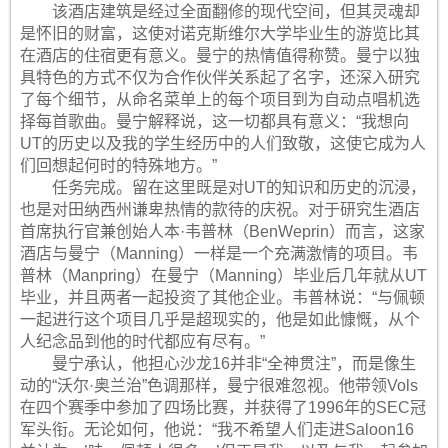
该酒店建筑是经过全面翻修的现代空间，但其灵魂却
是怀旧的财富，这使对诺克斯维尔大学毕业生的游览比其
在酒店的住宿更有意义。曼宁的热情值得称赞。曼宁以独
具特色的方式不仅为合作伙伴关系起了名字，还深入研究
了每个细节，从命名菜单上的每个项目到为自动点唱机选
择每首歌曲。曼宁解释说，这一切都具有意义：“我想向
UT的历史以及我的学生经历中的人们致敬，这使它成为人
们回想起何时的特殊地方。”
任务完成。留在这里既是对UT的知识和历史的沉浸，
也是对田纳西州谦卑热情的款待的庆祝。对于研究生酒店
首席执行官兼创始人本·韦普林（BenWeprin）而言，这家
酒店与曼宁（Manning）一样是一个充满激情的项目。韦
普林（Manpring）在曼宁（Manning）毕业后几年就从UT
毕业，并且两者一起投资了其他企业。韦普林说：“与佩顿
一起进行这个项目几乎是超现实的，他是如此慷慨，从个
人纪念品到他的时代都应有尽有。”
曼宁承认，他担心沙龙16并非“全神贯注”，而是像生
动的“沃尔·奥兰治”色调那样，曼宁很难忽视。他带领Vols
在四个赛季中参加了四场比赛，并获得了1996年的SEC冠
军头衔。无论如何，他说：“我不希望人们走进Saloon16