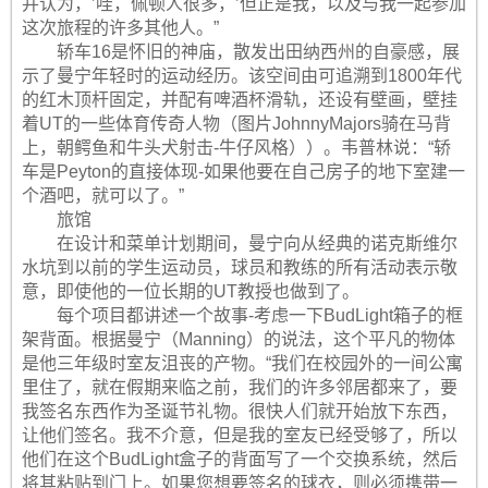
并认为，’哇，佩顿人很多，’但正是我，以及与我一起参加
这次旅程的许多其他人。”
轿车16是怀旧的神庙，散发出田纳西州的自豪感，展
示了曼宁年轻时的运动经历。该空间由可追溯到1800年代
的红木顶杆固定，并配有啤酒杯滑轨，还设有壁画，壁挂
着UT的一些体育传奇人物（图片JohnnyMajors骑在马背
上，朝鳄鱼和牛头犬射击-牛仔风格））。韦普林说：“轿
车是Peyton的直接体现-如果他要在自己房子的地下室建一
个酒吧，就可以了。”
旅馆
在设计和菜单计划期间，曼宁向从经典的诺克斯维尔
水坑到以前的学生运动员，球员和教练的所有活动表示敬
意，即使他的一位长期的UT教授也做到了。
每个项目都讲述一个故事-考虑一下BudLight箱子的框
架背面。根据曼宁（Manning）的说法，这个平凡的物体
是他三年级时室友沮丧的产物。“我们在校园外的一间公寓
里住了，就在假期来临之前，我们的许多邻居都来了，要
我签名东西作为圣诞节礼物。很快人们就开始放下东西，
让他们签名。我不介意，但是我的室友已经受够了，所以
他们在这个BudLight盒子的背面写了一个交换系统，然后
将其粘贴到门上。如果您想要签名的球衣，则必须携带一