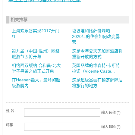
相关推荐
上海欢乐谷实现2017开门
垃圾堆和比萨饼烤箱—
红
2020年的住宿如何改变露
营
第九届（中国·温州）网络
这是今年夏天芝加哥酒店将
旅游节即将开幕
重新开放的方式
相约西双版纳 合和昌·北大
英国品牌的维森特·卡斯特
学子寻茶之旅正式开启
拉诺（Vicente Caste...
在Heesen最大，最坏的超
这是超级富豪在锁定解除后
级游艇内
将旅行的地方
姓 名：
输入名称 (*)
邮箱
输入邮箱 (*)