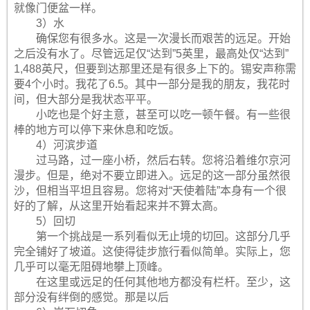
就像门便盆一样。
3）水
确保您有很多水。这是一次漫长而艰苦的远足。开始
之后没有水了。尽管远足仅“达到”5英里，最高处仅“达到”
1,488英尺，但要到达那里还是有很多上下的。锡安声称需
要4个小时。我花了6.5。其中一部分是我的朋友，我花时
间，但大部分是我状态平平。
小吃也是个好主意，甚至可以吃一顿午餐。有一些很
棒的地方可以停下来休息和吃饭。
4）河滨步道
过马路，过一座小桥，然后右转。您将沿着维尔京河
漫步。但是，绝对不要立即进入。远足的这一部分虽然很
沙，但相当平坦且容易。您将对“天使着陆”本身有一个很
好的了解，从这里开始看起来并不算太高。
5）回切
第一个挑战是一系列看似无止境的切回。这部分几乎
完全铺好了坡道。这使得徒步旅行看似简单。实际上，您
几乎可以毫无阻碍地攀上顶峰。
在这里或远足的任何其他地方都没有栏杆。至少，这
部分没有绊倒的感觉。那是以后