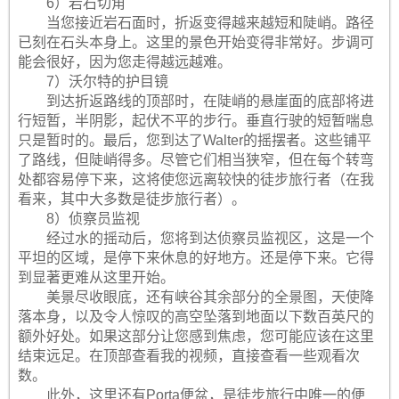
6）岩石切角
当您接近岩石面时，折返变得越来越短和陡峭。路径
已刻在石头本身上。这里的景色开始变得非常好。步调可
能会很好，因为您走得越远越难。
7）沃尔特的护目镜
到达折返路线的顶部时，在陡峭的悬崖面的底部将进
行短暂，半阴影，起伏不平的步行。垂直行驶的短暂喘息
只是暂时的。最后，您到达了Walter的摇摆者。这些铺平
了路线，但陡峭得多。尽管它们相当狭窄，但在每个转弯
处都容易停下来，这将使您远离较快的徒步旅行者（在我
看来，其中大多数是徒步旅行者）。
8）侦察员监视
经过水的摇动后，您将到达侦察员监视区，这是一个
平坦的区域，是停下来休息的好地方。还是停下来。它得
到显著更难从这里开始。
美景尽收眼底，还有峡谷其余部分的全景图，天使降
落本身，以及令人惊叹的高空坠落到地面以下数百英尺的
额外好处。如果这部分让您感到焦虑，您可能应该在这里
结束远足。在顶部查看我的视频，直接查看一些观看次
数。
此外，这里还有Porta便盆，是徒步旅行中唯一的便