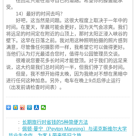
往回走只是在追寻自己的道路。希望你的膝盖能承
受。
14）最好的时间去吗？
好吧，这当然是问题。这很大程度上取决于一年中的
时间。在夏天，早晨可能会更好，因为天气会凉爽。我们
将远足的时间定在附近的山顶上，那时太阳正浸入峡谷的
壁下。这早在日落之前。我对用这种照明拍摄的照片感到
满意，尽管像任何摄影师一样，我希望它可以做得更好。
当他们认为灯光最适合您时，值得与公园管理员交谈。
很难说您要花多长时间才能登顶。对于我们的远足来
说，这大约是我们总时间的一半，但我们停了很多时间。
但是，我不想开始得太晚，因为我绝对不想在黑暗中
进行任何这种加息。另外，电车在晚上9点后停止运行
（出发前请检查时间表）。
:
长期旅行时省钱的5种简便方法
:
佩顿·曼宁（Peyton Manning）与诺克斯维尔大学
毕业生合作，为客人带来怀旧之旅