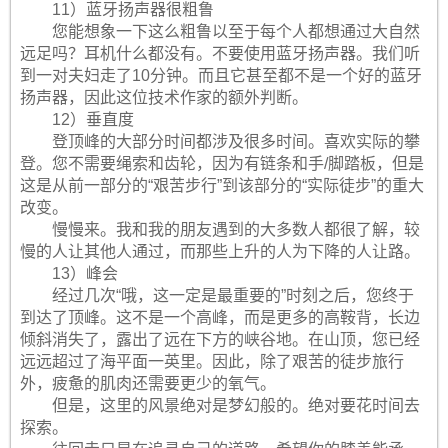
11）蓝牙扬声器很粗鲁
您能想象一下这么粗鲁以至于每个人都想通过大自然
远足吗？耳机什么都没有。不要使用蓝牙扬声器。我们听
到一对夫妇走了10分钟。而且它甚至都不是一个好的蓝牙
扬声器，因此这位技术作家的额外判断。
12）垂直度
登顶峰的大部分时间都涉及很多时间。喜欢实际的攀
登。您不需要绳索和齿轮，因为有链条和手/脚踏板，但是
这是从前一部分的“艰苦步行”到该部分的“实际徒步”的重大
改变。
慢慢来。我和我的朋友遇到的大多数人都很了解，较
慢的人让其他人通过，而那些上升的人为下降的人让路。
13）峰会
经过几次“哦，这一定是最重要的”时刻之后，您终于
到达了顶峰。这不是一个高峰，而是更多的高鞍背，长边
倾斜消失了，露出了远在下方的峡谷地。在山顶，您已经
远远超过了海平面一英里。因此，除了艰苦的徒步旅行
外，疲惫的肌肉还需要更少的氧气。
但是，这里的风景绝对是梦幻般的。绝对要花时间去
探索。