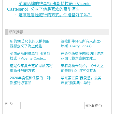
:
英国品牌的维森特·卡斯特拉诺（Vicente
Castellano）分享了他最喜欢的豪华酒店
:
这就是冒险旅行的方式。你准备好了吗？
相关推荐
新的98英尺长的天鹅帆船
达拉斯牛仔队所有人杰里·
游艇定义了海上优雅
琼斯（Jerry Jones）...
英国品牌的维森特·卡斯特
在奇克伍德庄园和纳什维尔
拉诺（Vicente Caste...
花园与戴尔奇胡里雕...
这是今年夏天芝加哥酒店将
穿着剑桥去剑桥，《长大之
重新开放的方式
前去旅行》收官引共鸣
2020年度假和住宿的11种
华东第五届“我爱您，最美
新旅行必需品
温泉”颁奖典礼举行
姓 名：
输入名称 (*)