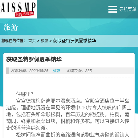
导航菜单
旅游
>
>
获取圣特罗佩夏季精华
您现在的位置：
首页
旅游
获取圣特罗佩夏季精华
发布时间：2020/08/25
旅游
浏览次数：835
住哪里？
宫宫德拉梅萨迪耶尔温泉酒店。宫殿宫酒店位于半岛
边缘，理想地沉浸在罕见的环境中-10片令人惊叹的广阔土
地，包括石头和伞形松树，百年历史的橄榄树，柏树，葡
萄园，蜂巢和蔬菜斑块，柑橘和许多花。可以直接进入传
奇的潘普洛纳海滩。
松树间狭窄而曲折的道路通向该物业气势磅的锻铁大