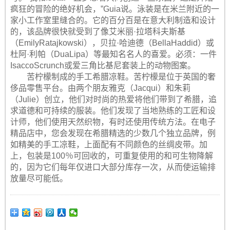
疯狂的冒险的绝好机会，”Guia说。泳装是在米兰附近的一
家小工作室里缝合的。它的百分百是在意大利制造和设计
的，该品牌很快就受到了像艾米丽·拉塔科夫斯基
（EmilyRatajkowski），贝拉·哈迪德（BellaHaddid）或
杜阿·利帕（DuaLipa）等最知名名人的喜爱。必须：一件
IsaccoScrunch或爱三角比基尼套装上的动物图案。
苦柠檬制成的手工希腊凉鞋。苦柠檬是位于英国的奢
侈品零售平台。由两个朋友雅克（Jacqui）和朱莉
（Julie）创立，他们对时尚的热爱将他们带到了希腊，追
求道德和可持续的服装。他们发现了当地熟练的工匠和设
计师，他们使用天然织物，有时还使用传统方法。在电子
精品店中，您会发现在希腊精选的少数几个独立品牌，例
如精美的手工凉鞋，上面配有不同颜色的丝绸皮带。加
上，包装是100％可回收的，可重复使用的和可生物降解
的，因为它们每年仅进口大部分库存一次，从而使运输排
放量尽可能低。