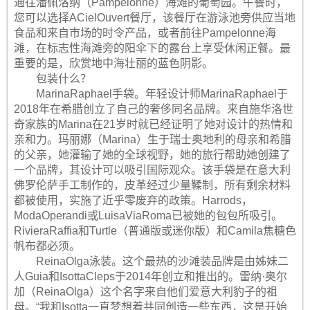
通往潘佩洛纳（Pampelonne）海滩的葡萄园。午餐时，
您可以选择ACielOuvert餐厅，该餐厅在游泳池旁供应当地
食品和来自市场的时令产品，或者前往Pampelonne海
滩，在标志性海滩旁的阳伞下的露台上享受休闲正餐。最
重要的是，欣赏地中海壮丽的蓝色阴影。
包装什么？
MarinaRaphael手袋。年轻设计师MarinaRaphael于
2018年在希腊创立了自己的奢侈同名品牌。来自施华洛世
奇家族的Marina在21岁时就已经证明了她对设计的热情和
亲和力。玛丽娜（Marina）生于瑞士奥地利的母亲和希腊
的父亲，她灌输了她的全球视野，她的旅行帮助她创建了
一个品牌，其设计可以吸引国际观众。该手袋是在意大利
佛罗伦萨手工制作的，皮革经过少量鞣制，所有剩余材料
都被使用，实施了近乎零废弃的政策。Harrods，
ModaOperandi或LuisaViaRoma已被她的包包所吸引。
RivieraRaffia和Turtle（普通版或迷你版）和Camila焦糖色
帆布都必须。
ReinaOlga泳装。这个最热的沙滩装品牌是由姊妹二
人Guia和IsottaCleps于2014年创立和推出的。雷纳·奥尔
加（ReinaOlga）这个名字来自他们爱意大利豹子的祖
母。“我和Isotta一直梦想着共同创造一些东西，这是开始