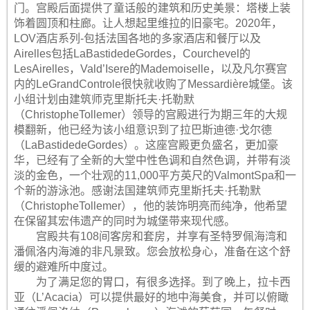
门。宫殿后面提供了童话般的建筑和历史美景：塔楼上装
饰着圆顶和柱廊。让人想起里维拉的旧豪宅。2020年，
LOV酒店系列-包括法国各地的多家酒店和餐厅以及
Airelles包括LaBastidedeGordes，Courchevel的
LesAirelles，Vald’Isere的Mademoiselle，以及凡尔赛宫
内的LeGrandControle很快就收购了Messardière城堡。该
小组计划由建筑师克里斯托夫·托勒默
（ChristopheTollemer）领导的宫殿进行为期三年的大规
模翻新，他已经为该小组意识到了拉巴斯迪德·戈尔德
（LaBastidedeGordes）。这座宫殿更负盛名，更加豪
华，已经有了全新的大堂中性色调和自然色调，并带有淡
淡的金色，一个壮观的11,000平方英尺的ValmontSpa和一
个新的游泳池。感谢法国建筑师克里斯托夫·托勒默
（ChristopheTollemer），他的装饰明亮而纯净，他希望
在保留其宏伟遗产的同时为城堡带来现代感。
宫殿共有108间客房和套房，并享有圣特罗佩海湾和
潘佩洛内海滩的非凡景致。您会放松身心，准备在这个舒
缓的避难所中度过。
为了满足您的胃口，有很多选择。到了晚上，拉卡西
亚（L’Acacia）可以提供最好的地中海美食，并可以俯瞰