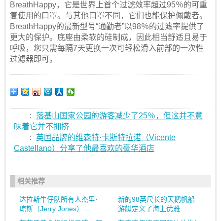
BreathHappy，它是世界上首个过滤效率超过95％的可重
复使用的口罩。与其他口罩不同，它们也能保护佩戴者。
BreathHappy的最新型号“通勤者”以98％的过滤率提供了
更大的保护。底座由柔软的硅制成，因此相当舒适且易于
呼吸，您只需每隔7天更换一次可轻松滑入前部的一次性
过滤器即可。
:
落基山国家公园的游客减少了25％，但这并不意
味着它并不拥挤
:
英国品牌的维森特·卡斯特拉诺（Vicente
Castellano）分享了他最喜欢的豪华酒店
相关推荐
达拉斯牛仔队所有人杰里·
新的98英尺长的天鹅帆船
琼斯（Jerry Jones）...
游艇定义了海上优雅