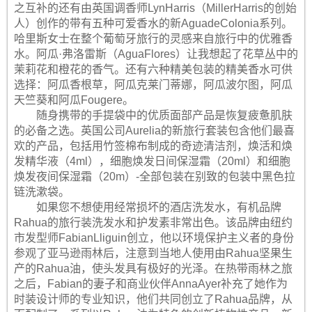
之互补的还有由英国调香师LynHarris（MillerHarris的创始
人）创作的带有五种可爱香水的新AguadeColonia系列。
哈里斯女士在整个葡萄牙旅行的灵感来自旅行中的优雅香
水。阿瓜·弗洛雷斯（AguaFlores）让我想起了花草丛中的
茉莉花和橙花的香气。还有六种精美包装的精美香水可供
选择：阿瓜香根草，阿瓜克莱门蒂娜，阿瓜波尔图，阿瓜
天竺葵和阿瓜Fougere。
随身携带的手提袋中的优质面部产品是恢复疲惫肌肤
的必备之选。英国公司Aurelia的新旅行套装包含他们最喜
欢的产品，包括用竹签棉布制成的奇迹清洁剂，焕活和焕
发精华液（4ml），细胞焕发日间保湿霜（20ml）和细胞
焕发夜间保湿霜（20m）-全部包装在别致的包装中黑色拉
链洗漱袋。
如果您不想使用经常损坏的酒店洗发水，有机品牌
Rahua的旅行装洗发水和护发素非常出色。该品牌由纽约
市发型师FabianLliguin创立，他以环境保护主义者的身份
参观了亚马逊雨林后，注意到当地人使用由Rahua坚果生
产的Rahua油，使头发具有极好的光泽。在热带雨林之旅
之后，Fabian的妻子和商业伙伴AnnaAyer补充了她作为
时装设计师的专业知识，他们共同创立了Rahua品牌，从