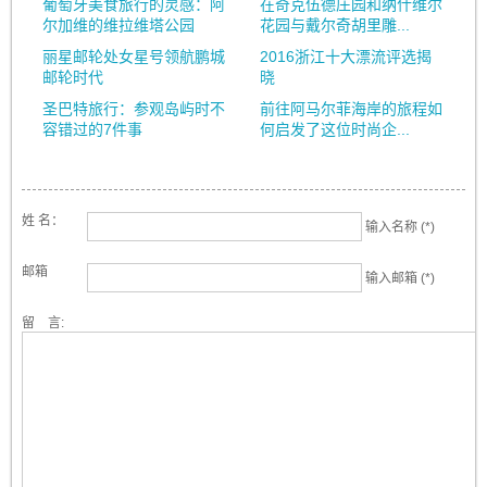
葡萄牙美食旅行的灵感：阿
在奇克伍德庄园和纳什维尔
尔加维的维拉维塔公园
花园与戴尔奇胡里雕...
丽星邮轮处女星号领航鹏城
2016浙江十大漂流评选揭
邮轮时代
晓
圣巴特旅行：参观岛屿时不
前往阿马尔菲海岸的旅程如
容错过的7件事
何启发了这位时尚企...
姓 名：
输入名称 (*)
邮箱
输入邮箱 (*)
留 言: