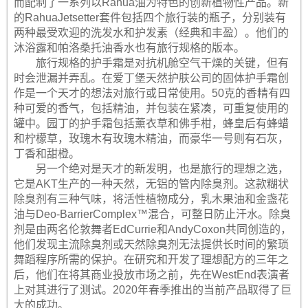
而配制了一系列以Rahua油为特色的创新植物性产品。新
的RahuaJetsetter套件包括四个旅行装的瓶子，分别装有
两种最受欢迎​​的洗发水和护发素（经典和丰盈）。他们的
沐浴露和帕洛桑托油香水也有旅行规格的版本。
旅行规格的护手霜是对抗机舱空气干燥的关键，但有
时会泄漏并弄乱。在爱丁堡天然护肤公司的固体护手霜创
作是一个天才的想法对旅行或日常使用。50克的香精有四
种可爱的香气，包括精油，并包装在紧凑，可重复使用的
罐中。园丁的护手霜包括薰衣草和佛手柑，蜂皇后有蜂蜡
和柠檬草，玫瑰木有玫瑰木精油，而豪华一号则有石灰，
丁香和甜橙。
另一个绝对是天才的新发明，也是旅行的理想之选，
它是AKT生产的一种天然，无铝的管内除臭剂。这款糊状
除臭剂有三种气味，将活性植物成分，乳木果油和金盏花
油与Deo-BarrierComplex™混合，可整日防止汗水。除臭
剂是由两名伦敦舞者EdCurrie和AndyCoxon共同创造的，
他们发现主流除臭剂或天然除臭剂无法提供长时间的繁琐
舞蹈程序所需的保护。在研究和开发了理想配方的三年之
后，他们在将其商业投放市场之前，先在WestEnd表演者
上对其进行了测试。2020年春季推出的当前产品取得了巨
大的成功。