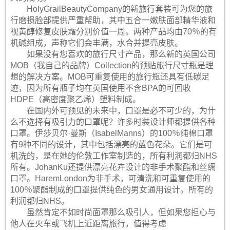
HolyGrailBeautyCompany的新旅行套装可为您的旅
行磨损脸部提供严重帮助，其中五合一嫩肤面部精华液和
视黄醇修复皮肤霜分别价值一周。两种产品均由70％的有
机碱组成，声称它们会丰满，水合并提亮皮肤。
如果没有您喜欢的旅行尺寸产品，那么新的英国公司
MOB（我自己的品牌）Collection的预贴旅行尺寸瓶是理
想的解决方案。MOB可重复使用的旅行瓶还具有低碳足
迹，因为所有瓶子均在英国使用不含BPA的可回收
HDPE（高密度聚乙烯）塑料制成。
在国内外可预见的未来中，口罩是必不可少的，为什
么不选择有吸引力的口罩呢？许多时装设计师都提供各种
口罩。伊莎贝尔·曼斯（IsabelManns）的100％纯棉口罩
有9种不同的设计，其中包括漂亮的蓝色花朵。它们是可
机洗的，是在她的伦敦工作室制造的，所有利润都归NHS
所有。JohanKu还提供漂亮花卉设计的非手术聚酯和丝绸
口罩。HaremLondon为非手术，可清洗和可重复使用的
100％聚酯制成的口罩提供纯色的男女通用设计。所有的
利润都归NHS。
虽然肯定不如时尚面罩那么吸引人，但如果您担心与
他人在火车或飞机上近距离旅行，值得考虑