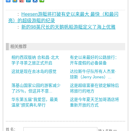
:
Heesen游艇将打破有史以来最大 最快（和最闪
亮）的超级游艇的纪录
:
新的98英尺长的天鹅帆船游艇定义了海上优雅
相关推荐
相约西双版纳 合和昌·北大
有史以来最好的公路旅行：
学子寻茶之旅正式开启
开车度假的必备装备
这就是现在去冰岛的感觉
达拉斯牛仔队所有人杰里·
琼斯（Jerry Jones）...
落基山国家公园的游客减少
这是超级富豪在锁定解除后
了25％，但这并不意...
将旅行的地方
华东第五届“我爱您，最美
这是今年夏天芝加哥酒店将
温泉”颁奖典礼举行
重新开放的方式
姓 名：