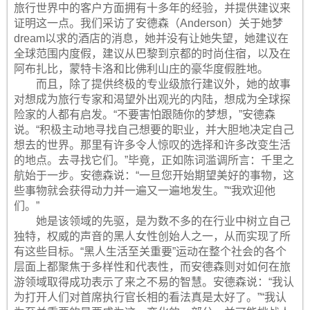
旅行世界中的客户方面拥有十多年的经验，并提供建议来
证明这一点。我们采访了安德森（Anderson）关于她梦
dream以求的酒店的消息，她并没有让她失望，她建议在
全球范围内度假，建议从巴黎到京都的时尚住宿，以及在
阿布扎比，蒙特卡洛和比佛利山庄的豪华度假胜地。
而且，除了提供终极的专业级旅行建议外，她的故事
对想成为旅行专家和渴望外出观光的内陆，想成为全球探
险家的人都有启发。“不要害怕跟随你的梦想，”安德森
说。“积极主动地寻找自己想要的职业，并大胆地决定自己
想去的世界。那里有许多令人惊叹的选择和许多改变生活
的地点。去寻找它们。”毕竟，正如陈词滥调所言：千里之
航始于一步。安德森说：“一旦您开始期望美好的事物，这
些事物就会获得动力并一遍又一遍地发生。”“我欢迎他
们。”
她是该领域的先驱，是为数不多的在行业中树立自己
独特，权威的声音的黑人女性创始人之一，从而实现了所
有这些目标。“黑人生活至关重要”运动在整个社会的各个
层面上都聚焦于多样性和代表性，而安德森则对如何在旅
游领域取得成功表示了来之不易的智慧。安德森说：“我认
为打开人们对首席执行官长相的看法真是太好了。”“我认