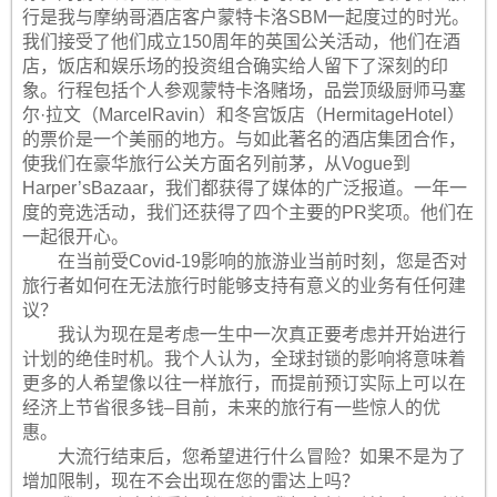
行是我与摩纳哥酒店客户蒙特卡洛SBM一起度过的时光。
我们接受了他们成立150周年的英国公关活动，他们在酒
店，饭店和娱乐场的投资组合确实给人留下了深刻的印
象。行程包括个人参观蒙特卡洛赌场，品尝顶级厨师马塞
尔·拉文（MarcelRavin）和冬宫饭店（HermitageHotel）
的票价是一个美丽的地方。与如此著名的酒店集团合作，
使我们在豪华旅行公关方面名列前茅，从Vogue到
Harper’sBazaar，我们都获得了媒体的广泛报道。一年一
度的竞选活动，我们还获得了四个主要的PR奖项。他们在
一起很开心。
在当前受Covid-19影响的旅游业当前时刻，您是否对
旅行者如何在无法旅行时能够支持有意义的业务有任何建
议？
我认为现在是考虑一生中一次真正要考虑并开始进行
计划的绝佳时机。我个人认为，全球封锁的影响将意味着
更多的人希望像以往一样旅行，而提前预订实际上可以在
经济上节省很多钱–目前，未来的旅行有一些惊人的优
惠。
大流行结束后，您希望进行什么冒险？如果不是为了
增加限制，现在不会出现在您的雷达上吗？