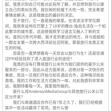
起，我意识到自己可能对此有所了解，并且想到我可以建
立自己的类似东西。我在她的祝福下大吃一惊，完全希望
事情会解决，这是我做出的最好的决定。
至于旅行，它一直是我的挚爱。在攻读法学学位期
间，我很幸运地在巴黎上了18岁的舞台-独自生活在一个如
此繁华的城市里，这迫使我既学习语言又融入了新的文
化。直到20年代中期，我才走到更远的地方，并与姐姐和
一群女友第一次跨大西洋前往迈阿密。那是旅行虫真正发
生的时候。
您是否一直梦想着有一天您会以旅行为生？还是您通
过PR经验找到了进入旅游行业的途径？
我真的没有打算将旅行公关作为我们提供的豪华公关
服务的一部分，因此从这方面来说，这绝对是一次快乐的
事故，而且一旦我们开始与知名酒店合作，这种情况就会
激增。我的工作和生活方式融为一体，对此我感到非常幸
运，我期待着每一天。我爱我所做的。
是什么将AndersonMediaGroup与其他旅行公关公司
区分开来？
我们与高端酒店合作已有7年之久了，我们已经根据
其中一些活动赢得了奖项。是什么使