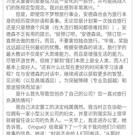
为至关重要的是要成为这一变化的一部分，并可能挑战人
们的陈规定型观念。我对此感到非常高兴。”
但是，即使您不梦想旅行事业，安德森也会为旅行本
身的经历提供妙语和喜事。无论您是计划第一次独自旅行
还是只是想换个风景（在大流行期间都很难找到）），安
德森不乏有用的提示。“就预订吧，”安德森说。“预订您一
直想去做的旅行。而且，不要害怕独自旅行。”毕竟，奖励
远远超过任何最初的犹豫。根据安德森的说法，旅行学的
最大教训不仅是扩大思维能力，而且是增强生活的能力。
尽管环游世界，但她了解到“我们本质上是全人类，而人们
基本上是好人。”还有什么比现在更好的时间来学习该课
程？在与安德森的对话中，继续阅读以获取更多的智慧，
见识和（以及高端酒店）。为突破障碍（专业及超越）和
旅途愉快而加油！
是什么首先导致您创办了自己的公司？您一直对旅行
充满热情吗？
我自己决定罢工的决定纯属偶然。我当时正在协助一
位拥有一家小型公关公司的妇女，并意识到我实际上很早
就被留任该公司的负责人。一天早上，我走进办公室，她
告诉我，《Vogue》给我留下了一个关于我向他们介绍的
故事的信息。她说：“时尚不会给人们回电话。”从那时