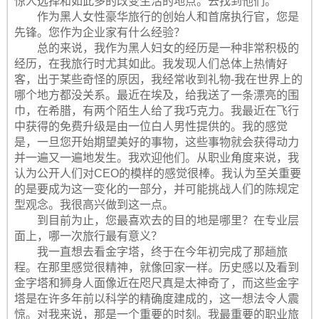
惊人选择和如此多的改变生活的地点。去找到他们。
作为黑人女性豪华旅行的创始人和首席执行官，您是
先锋。您作为企业家有什么经验？
总的来说，我作为黑人妇女的经历是一种非常积极的
经历，在我旅行时尤其如此。我发现人们总体上热情好
客，出于某些奇怪的原因，我经常收到礼物-我在世界上的
哪个地方都没关系。最近在埃及，给我送了一条漂亮的围
巾，在希腊，有两个陌生人给了我巧克力。我最近在飞行
中获得的免费升级是由一位白人男性提供的。我的感觉
是，一旦您开始期望美好的事物，这些事物就会获得动力
并一遍又一遍地发生。我欢迎他们。从职业角度来说，我
认为公开人们对CEO的模样的感觉很棒。我认为至关重要
的是要成为这一变化的一部分，并可能挑战人们的陈规定
型观念。我很高兴做到这一点。
到目前为止，您最喜欢去的目的地是哪里？在专业层
面上，哪一次旅行最有意义？
我一直想去看金字塔，终于在今年初完成了那趟旅
程。在那里感觉很精神，就像回家一样。历史感以及看到
金字塔和狮身人面像近在咫尺真是太神奇了，而这些金字
塔是在许多年前以科学的精确度建成的，这一想法令人震
惊。对我来说，那是一个重要的时刻。我最重要的职业旅