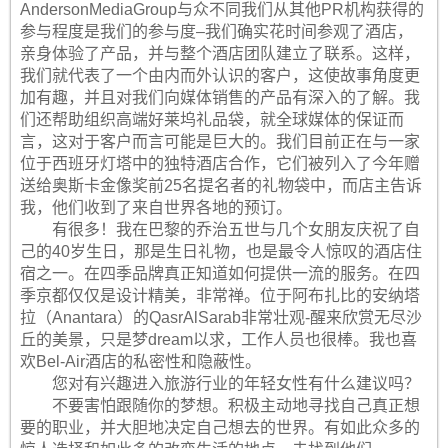
AndersonMediaGroup与众不同我们从其他PR机构获得的
参与程度是我们的参与度–我们确实花时间参观了酒店，
亲身体验了产品，并与整个酒店团队建立了联系。这样，
我们就代表了一个由内而外认识的客户，这使故事角度更
加有趣，并且对我们向媒体销售的产品有深入的了解。我
们还帮助组织高端好莱坞礼品袋，就全球媒体的保证而
言，这对于客户而言可能是巨大的。我们目前正在与一家
位于西班牙灯塔中的独特酒店合作，它们被列入了今年赠
送给奥斯卡金像奖前25名提名者的礼物袋中，而店主告诉
我，他们收到了来自世界各地的预订。
有很多！我在巴黎的乔治五世与几个女朋友庆祝了自
己的40岁生日，那是生日礼物，也是最令人惊叹的酒店住
宿之一。在四季品牌真正知道如何提供一流的服务。在四
季京都仅仅是设计精美，非常禅。位于阿布扎比的安纳塔
拉（Anantara）的QasrAlSarab非常壮观-醒来欣赏无尽沙
丘的美景，只​​是梦dream以求，工作人员也很棒。我也喜
欢Bel-Air酒店的私密性和隐蔽性。
您对有兴趣进入旅游行业的年轻女性有什么建议吗？
不要害怕跟随你的梦想。积极主动地寻找自己真正想
要的职业，并大胆地决定自己想去的世界。有如此众多的