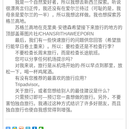
我是一个自然爱好者，所以我想去新西兰探索。听说
很漂亮言归正传，我还没有在爱尔兰待过（可耻的是，我
母亲是爱尔兰的一半），所以我想这样做。我也想探索苏
格兰高地。
苏格兰高地在克里奥·安德森希望接下来旅行的地方的
顶部盖蒂图片社/CHANSRITHAWEEPORN
最后，我们有一些快速旅行的问题供您回答（希望旅
行能早日卷土重来）。所以：要检查还是不检查行李？
不要检查长周末旅行，而是检查长途航班。
您可以分享任何机场提示吗？
对我来说，旅行是从机场开始的-所以早点到那里，放
松一下，喝一杯鸡尾酒。
有没有您推荐的最喜欢的旅行应用？
Tripadvisor。
关于旅行，或者您想给别人的最佳建议是什么？
只需预订即可—预订您一直想做的旅行。另外，不要
害怕独自旅行。我通过这种方式结识了许多好朋友，而且
独自旅行也使自我感觉得到增强。