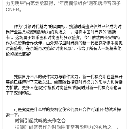
力男明星”由范丞丞获得，“年度偶像组合”则花落坤音四子
ONER。
作为“引领时代魅力”的风向标，搜狐时尚盛典俨然已经成为时
尚行业最具权威和影响力的秀场之一，堪称中国时尚界的“奥斯
卡”。这场属于娱乐圈和时尚圈的狂欢盛宴，今年依然由长安福特
作为总赞助合作伙伴，由外观尽显时尚感的新一代福克斯携手搜狐
时尚盛典，在京城再次掀起“时尚风暴”，带给了所有人一场精彩绝
伦的视觉盛宴!
凭借自身不凡的硬件实力与软件实力，新一代福克斯在盛典开
幕前已经博得了无数关注。继而随着搜狐时尚盛典的影响力和传播
力扩散，更多人在观赏“搜狐时尚盛典”的同时对新一代福克斯也留
下了深刻印象。
可是究竟是什么样的契机促使它们展开合作?我们不妨试着探
索一下。
时尚引起共鸣的天作之合
搜狐时尚盛典作为时尚圈非常有影响力的秀场之一，