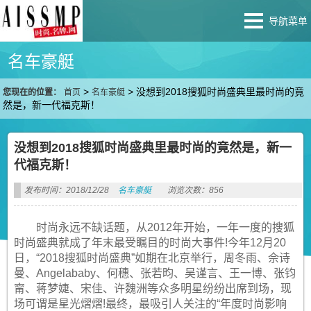
导航菜单
名车豪艇
>
>
没想到2018搜狐时尚盛典里最时尚的竟
您现在的位置：
首页
名车豪艇
然是，新一代福克斯！
没想到2018搜狐时尚盛典里最时尚的竟然是，新一
代福克斯！
发布时间：2018/12/28
名车豪艇
浏览次数：856
时尚永远不缺话题，从2012年开始，一年一度的搜狐
时尚盛典就成了年末最受瞩目的时尚大事件!今年12月20
日，“2018搜狐时尚盛典”如期在北京举行，周冬雨、佘诗
曼、Angelababy、何穗、张若昀、吴谨言、王一博、张钧
甯、蒋梦婕、宋佳、许魏洲等众多明星纷纷出席到场，现
场可谓是星光熠熠!最终，最吸引人关注的“年度时尚影响