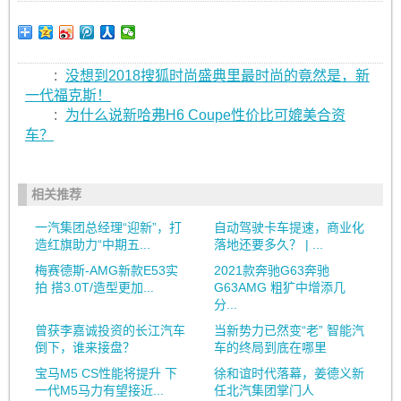
:
没想到2018搜狐时尚盛典里最时尚的竟然是，新
一代福克斯！
:
为什么说新哈弗H6 Coupe性价比可媲美合资
车？
相关推荐
一汽集团总经理“迎新”，打
自动驾驶卡车提速，商业化
造红旗助力“中期五...
落地还要多久？ | ...
梅赛德斯-AMG新款E53实
2021款奔驰G63奔驰
拍 搭3.0T/造型更加...
G63AMG 粗犷中增添几
分...
曾获李嘉诚投资的长江汽车
当新势力已然变“老” 智能汽
倒下，谁来接盘？
车的终局到底在哪里
宝马M5 CS性能将提升 下
徐和谊时代落幕，姜德义新
一代M5马力有望接近...
任北汽集团掌门人