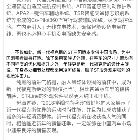
全速智能自适应巡航控制系统、AEB智能感应制动保护系
统、APA2一键泊车辅助系统、TSR智能交通标志识别系
统等形成的Co-Pilot360™智行驾驶辅助系统，尽享驾控体
验。车内更引入了无线充电技术，确保智能设备电量在
线，再也不必担心手机没电而缺失安全感。
不仅如此，新一代福克斯的ST三厢版本专供中国市场，为中
国消费者量身打造。除了采用家族式外观，在整车的尺寸方面均有
不同程度的优化和提升之外，年轻更是新一代福克斯的设计主旋
律，车身各处细节处理都采用凌厉线条，赋予ST版外观更强烈的
视觉冲击力。
纯黑的前进气格栅，融入到整体包围的前杠中，成为
新一代福克斯绝对的“颜值担当”。相比普通版车型的镀铬
前脸，ST-Line的外观套件显然更为纯正和干练。
毋庸置疑，“2018搜狐时尚盛典”很好地向大家展示了
新一代福克斯优异的运动时尚性能，并且为其成功捕获了
诸多的年轻消费群体。新一代福克斯在收获高人气的同
时，相信临近新年的销售旺季，一定能够在中国汽车市场
中迎来良好的销售表现。