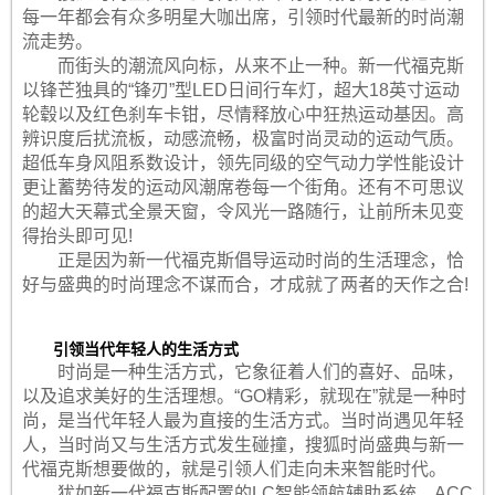
每一年都会有众多明星大咖出席，引领时代最新的时尚潮
流走势。
而街头的潮流风向标，从来不止一种。新一代福克斯
以锋芒独具的“锋刃”型LED日间行车灯，超大18英寸运动
轮毂以及红色刹车卡钳，尽情释放心中狂热运动基因。高
辨识度后扰流板，动感流畅，极富时尚灵动的运动气质。
超低车身风阻系数设计，领先同级的空气动力学性能设计
更让蓄势待发的运动风潮席卷每一个街角。还有不可思议
的超大天幕式全景天窗，令风光一路随行，让前所未见变
得抬头即可见!
正是因为新一代福克斯倡导运动时尚的生活理念，恰
好与盛典的时尚理念不谋而合，才成就了两者的天作之合!
引领当代年轻人的生活方式
时尚是一种生活方式，它象征着人们的喜好、品味，
以及追求美好的生活理想。“GO精彩，就现在”就是一种时
尚，是当代年轻人最为直接的生活方式。当时尚遇见年轻
人，当时尚又与生活方式发生碰撞，搜狐时尚盛典与新一
代福克斯想要做的，就是引领人们走向未来智能时代。
犹如新一代福克斯配置的LC智能领航辅助系统、ACC