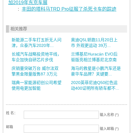
加2019年东京车展
:
丰田的塔科马TRD Pro征服了杀死卡车的踪迹
相关推荐
新能源二手车打五折无人问
奥迪Q5L轿跑11月20日上
津，众泰汽车2020年...
市 外观更运动 39万...
长城汽车战略投资地平线，
兰博基尼Huracán EVO后
车企加快自研芯片步伐
驱版亮相兰博基尼北京南
庆销量突破万台 威尔法双
海马的救星是小鹏汽车还是
擎黑金限量版售87.3万元
豪华车品牌？关键要...
瑞典一家能源初创公司希望
2020英菲尼迪Q50红色运
使用电更加智能
动400证明所有轿车都不...
姓 名：
输入名称 (*)
邮箱
输入邮箱 (*)