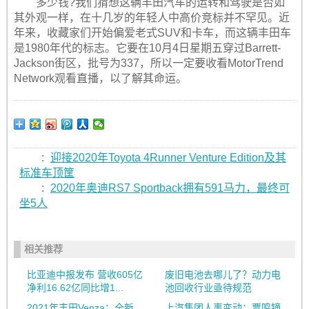
多少钱?我们猜想这辆丰田汽车的运转和驾驶是否如
其外观一样，在十几岁的年轻人中高价竞标并不罕见。近
年来，收藏家们开始偏爱老式SUV和卡车，而这辆丰田车
是1980年代的标志。它要在10月4日星期五穿过Barrett-
Jackson街区，批号为337，所以一定要收看MotorTrend
Network观看直播，以了解其命运。
:
迎接2020年Toyota 4Runner Venture Edition及其
标准车顶筐
:
2020年奥迪RS7 Sportback拥有591马力，最终可
坐5人
相关推荐
比亚迪中报发布 营收605亿
废旧电池去哪儿了？动力电
净利16.62亿同比增1...
池回收行业亟待规范
2021年丰田Venza：全新
上汽集团人事变动：贾鸣镝