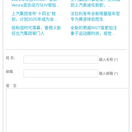
Venza混合动力SUV增加...
到上汽奥迪任新职，...
上汽集团发布“十四五”规
法拉利发布全新限量版车型
划，计划2025年成为全...
专为赛道体验而生
徐和谊时代落幕，姜德义新
全新的荣威I5GT版更加注
任北汽集团掌门人
重于运动跟时尚，视觉...
姓 名：
输入名称 (*)
邮箱
输入邮箱 (*)
留 言: