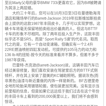
至比Marty父母的豪华BMW 733i更喜欢它，因为Biff被聘请
为其涂上两层蜡。
大约三十年后，您可以在10月3日至3日在曼德勒海湾
酒店和赌场举行的Barrett-Jackson 2019年拉斯维加斯拍卖
会上提供的这款1987年丰田皮卡，几乎可以实现梦想。这
辆卡车将毫无保留地拍卖给出价最高的人，但这与BTTF
卡车的形象不尽相同。除了两年后投入生产外，这款丰田
似乎还不是SR5，而是“ Sport Rally 5速”的代名词。取而
代之的是，它有一个自动变速箱，但确实有一个2.4升
22RE燃油喷射四缸发动机，可提供约105马力的动力和
136 lb-ft的扭矩-按今天的标准来看并不算多，但差不多于
1987年获得。
巴雷特-杰克逊(Barrett-Jackson)说，这辆丰田汽车已
经过美容修复，我们喜欢安装在驾驶室后方的BTTF式侧
倾杆，并在其上安装了甜美的KC辅助照明。据说灰色(而
非黑色)油漆与新近重做的内饰一样是新的。 BF古德里奇
全地形轮胎采用镀铬轮圈，使包装更加完美。没有显示当
前里程的信息，但是如果它远远低于我们过去在这个年份
的丰田卡车上看到的200,000英里以上，我们将不会感到
惊讶。