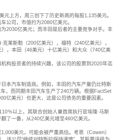
0美元上方，周三创下了历史新高的每股1,135美元。
车公司，市值约为2080亿美元。
为2030亿美元；而丰田是后者的主要竞争对手。丰
克莱斯勒（200亿美元），福特（240亿美元），
元），本田（46美元）十亿美元）和大众（740亿美
机构投资者的持续兴趣，该公司的股票到2020年迄
于日本汽车制造商。例如，丰田的汽车产量仍比特斯
车，而同期丰田汽车生产了240万辆。根据FactSet
,900亿美元）也更大，这是公司债务的重要因素。
110％以上，其联合创始人兼首席执行官埃隆·马斯
乎翻了一番，从240亿美元增至460亿美元。
000美元，可能会被严重高估。考恩（Cowen）
中表示，该公司“继续对特斯拉保持谨慎”，其股票评级为