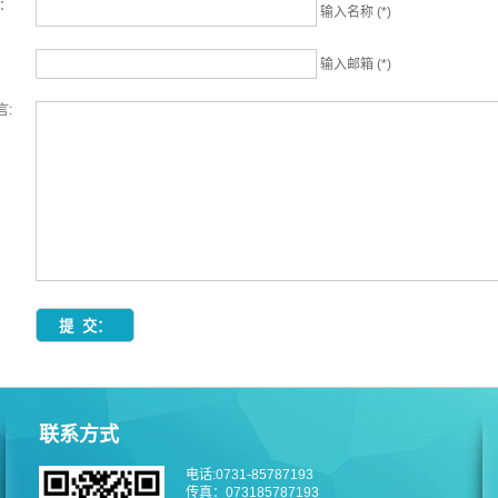
名：
输入名称 (*)
输入邮箱 (*)
言:
联系方式
电话:0731-85787193
传真：073185787193