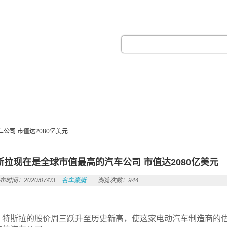
热门搜索：
公司 市值达2080亿美元
斯拉现在是全球市值最高的汽车公司 市值达2080亿美元
布时间：2020/07/03
名车豪艇
浏览次数：944
特斯拉的股价周三跃升至历史新高，使这家电动汽车制造商的估