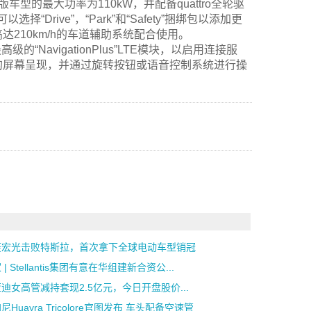
型的最大功率为110kW，并配备quattro全轮驱
Drive”，“Park”和“Safety”捆绑包以添加更
210km/h的车道辅助系统配合使用。
NavigationPlus”LTE模块，以启用连接服
3英寸的屏幕呈现，并通过旋转按钮或语音控制系统进行操
菱宏光击败特斯拉，首次拿下全球电动车型销冠
 | Stellantis集团有意在华组建新合资公...
迪女高管减持套现2.5亿元，今日开盘股价...
尼Huayra Tricolore官图发布 车头配备空速管