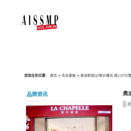
名车豪艇
>
>
您现在的位置：
首页
名车豪艇
奥迪新款Q2售价曝光 搭2.0T引
奥
品牌资讯
发