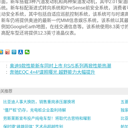
方面，新车搭载3种汽油发动机和两种柴油发动机，其中2.0T柴油版车
统。新车标配渐进式转向系统和PreSense前安全系统，消费者可以选择“
主动安全系统，其中包括自适应巡航控制系统，该系统可与时速高达
新车仍将提供奥迪的最新一代MMI信息娱乐系统，该系统以其最高级的“
，例如GoogleEarth地图，在线交通信息等。该系统使用8.
。高配车型还将提供12.3英寸液晶仪表。
:
奥迪9款性能新车同时上市 RS/S系列再掀性能热潮
:
奔驰EQC 4×4²谍照曝光 越野能力大幅提升
相关推荐
比亚迪人事大换防，销售重岗承压屡换将
五
“僵尸桩”仍存，充电桩企业盈利待解
独家
劳斯莱斯宣布投产纯电车型！将取代古思特和曜影
比亚
保时捷“雌雄同体” 艺术品超越性别
帕加