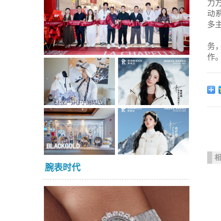
力
动系
多
务
作
腕表时代