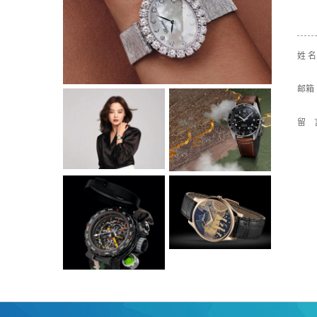
姓 
邮箱
留 