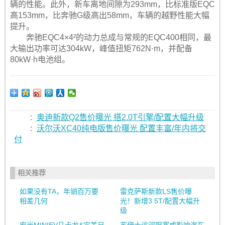
辆的性能。此外，新车离地间隙为293mm，比标准版EQC
高153mm，比奔驰G级高出58mm，车辆的越野性能大幅
提升。
奔驰EQC4×4²的动力总成与常规的EQC400相同，最
大输出功率可达304kW，峰值扭矩762N·m，并配备
80kW·h电池组。
:
奥迪新款Q2售价曝光 搭2.0T引擎/配置大幅升级
:
沃尔沃XC40纯电版售价曝光 配置丰富/年内将交
付
相关推荐
如果没有TA，年销百万要
雷克萨斯新款LS售价曝
相差几何
光！新增3.5T/配置大幅升
级