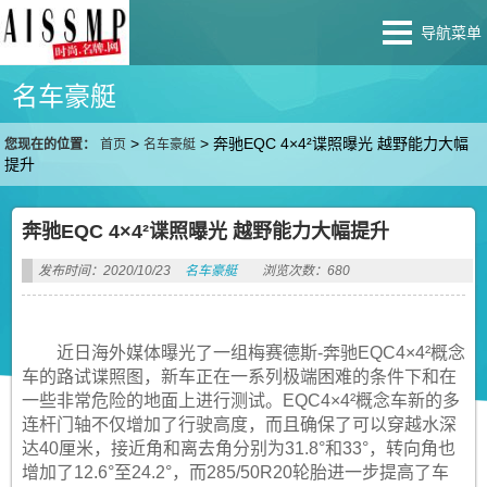
导航菜单
名车豪艇
>
>
奔驰EQC 4×4²谍照曝光 越野能力大幅
您现在的位置：
首页
名车豪艇
提升
奔驰EQC 4×4²谍照曝光 越野能力大幅提升
发布时间：2020/10/23
名车豪艇
浏览次数：680
近日海外媒体曝光了一组梅赛德斯-奔驰EQC4×4²概念
车的路试谍照图，新车正在一系列极端困难的条件下和在
一些非常危险的地面上进行测试。EQC4×4²概念车新的多
连杆门轴不仅增加了行驶高度，而且确保了可以穿越水深
达40厘米，接近角和离去角分别为31.8°和33°，转向角也
增加了12.6°至24.2°，而285/50R20轮胎进一步提高了车