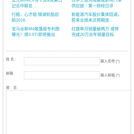
宏光MINIEV马卡龙&完美日
苏伊士运河阻塞或影响汽车
记合作联名 ...
供应链｜第一财经日评
行稳，心才稳 锦湖轮胎启
新能源汽车股价集体回调，
航2016
蔚来业绩未达预期连...
宝马全新M4敞篷版专利图
红旗单月销量破两万 或将
曝光！搭3.0T/即将推出
完成20万台年销量目标
姓 名：
输入名称 (*)
邮箱
输入邮箱 (*)
留 言: