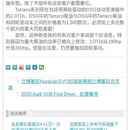
端车型。除了不是所有这些客户都需要它。
Tarraco系列现在包括带两轮驱动的DSG自动变速箱中
的2.0TDI。DSG中的Tarraco柴油与DSG中的Tarraco柴油
和四轮驱动车之间的价格差为1,500欧元，必须加上多达数
千欧元的重大罚款差额！
显然，这种新变体的到来对客户来说是个好消息，特
别是因为最大柴油的功率已被向上修改：2.0TDI从190hp
升至200hp。但是在这里，仍然要施加四轮驱动。
:
兰博基尼Huracán EVO后驱版亮相兰博基尼北京
南
:
2020 Audi SQ8 First Drive：处理事项
相关推荐
全系降价最高达4.41万！沃
法国雷诺上半年汽车销量下
尔沃2021款V60正式上市
滑34.9% 为2009年以...