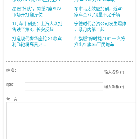
星途“掉队”，寄望7座SUV
车市马太效应加剧，近40
市场开打翻身仗
家车企7月销量不足千辆
1月车市剧变：上汽大众批
宁德时代合资公司发生爆炸
售跌至第8，长安反超...
，系月内第二起
打造现代奢华座舱 21款宾
红旗版“保时捷718” 一汽将
利飞驰将高贵典...
推出红旗S5平民跑车
姓 名：
输入名称 (*)
邮箱
输入邮箱 (*)
留 言: