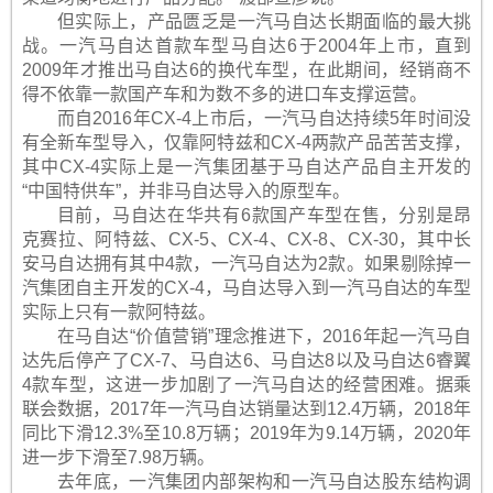
但实际上，产品匮乏是一汽马自达长期面临的最大挑
战。一汽马自达首款车型马自达6于2004年上市，直到
2009年才推出马自达6的换代车型，在此期间，经销商不
得不依靠一款国产车和为数不多的进口车支撑运营。
而自2016年CX-4上市后，一汽马自达持续5年时间没
有全新车型导入，仅靠阿特兹和CX-4两款产品苦苦支撑，
其中CX-4实际上是一汽集团基于马自达产品自主开发的
“中国特供车”，并非马自达导入的原型车。
目前，马自达在华共有6款国产车型在售，分别是昂
克赛拉、阿特兹、CX-5、CX-4、CX-8、CX-30，其中长
安马自达拥有其中4款，一汽马自达为2款。如果剔除掉一
汽集团自主开发的CX-4，马自达导入到一汽马自达的车型
实际上只有一款阿特兹。
在马自达“价值营销”理念推进下，2016年起一汽马自
达先后停产了CX-7、马自达6、马自达8以及马自达6睿翼
4款车型，这进一步加剧了一汽马自达的经营困难。据乘
联会数据，2017年一汽马自达销量达到12.4万辆，2018年
同比下滑12.3%至10.8万辆；2019年为9.14万辆，2020年
进一步下滑至7.98万辆。
去年底，一汽集团内部架构和一汽马自达股东结构调