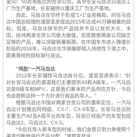
家50：50对等股比的合资公司，其中长安马自达以南京工
厂为生产基地，长安福特以重庆工厂为生产基地。
自此，马自达在华终于形成“1+1”业务格局。时任马自
达中国总经理的渡部宣彦提出2015年达成40万辆销量的目
标。但是，马自达狭窄的产品线并不足以效仿大众、丰
田，扶持两家合资公司做大做强，反而致使两家公司缺乏
足够的产品，难以突破销量瓶颈。在中国车市进入微增长
阶段的2018年，马自达在华销量即陷入持续性下滑之中，
距离曾经的目标渐行渐远。
“鸡肋”一汽马自达
2012年长安福特马自达拆分后，渡部宣彦表示：“针
对长安马自达的渠道我们主要提供A0和A级车，一汽马自
达是B级车和MPV，这是我们基本的产品供应方针，今后
也会按照这样一个方针进行商品的导入。”
根据马自达中国对两家合资公司的重新定位，一汽马
自达计划推出阿特兹、CX-7、CX-9车型。长安马自达则
主要生产A0及A级平台的车型，目前已经投产的车型包括
马自达2、马自达3、CX-5。
“今后在导入新车型的时候，我们会意识到力争使两个
渠道均衡地进行产品分配。”渡部宣彦说。