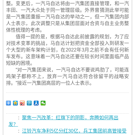
整。变更后，一汽马自达将由一汽集团直接管理，和一汽
丰田、一汽大众处于同一管理层级。外界曾猜测此举可能
是一汽集团重振一汽马自达的举动之一，但一汽集团内部
人士表示，此次调整只是从集团层面对合资与自主业务整
体性梳理的考虑。
值得一提的是，根据马自达此前披露的规划，为了应
对技术变革的挑战，马自达计划把资金全部投入到研发一
个大型的新车架构计划，在2022年3月之前不会有任何新
车发布。这意味着一汽马自达还要在较长时间里面临产品
短缺的困境。
“对一汽集团来说，一汽马自达不要说鸡肋了，可能连
鸡架子都称不上，放弃一汽马自达符合徐留平的战略安
排。”接近一汽集团高层的一位人士表示。
:
聚焦一汽改革：红旗下的阴影，奔腾如何再出
发？
:
江铃汽车净利5亿分红30亿，兵工集团前高管接受