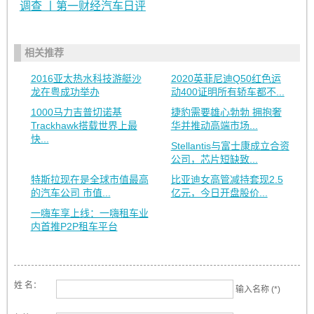
调查 丨第一财经汽车日评
相关推荐
2016亚太热水科技游艇沙
2020英菲尼迪Q50红色运
龙在粤成功举办
动400证明所有轿车都不...
1000马力吉普切诺基
捷豹需要雄心勃勃 拥抱奢
Trackhawk搭载世界上最
华并推动高端市场...
快...
Stellantis与富士康成立合资
公司，芯片短缺致...
特斯拉现在是全球市值最高
比亚迪女高管减持套现2.5
的汽车公司 市值...
亿元，今日开盘股价...
一嗨车享上线：一嗨租车业
内首推P2P租车平台
姓 名：
输入名称 (*)