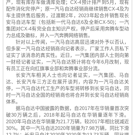
产，现有库存车做清库处理；CX-4预计排产到5月，现有
配件消化完停产；原一汽马自达经销商继续销售CX-4及为
车主提供售后服务，过渡期2年，2023年起合并销售现长
安马自达车型（包括新一代马自达6及全新CX-50)；一汽
集团对CX-4有完全自主知识产权，停产后采用奔腾车型动
力总成及徽标，并入一汽奔腾网络销售。
针对以上传闻，一汽马自达高层迅速对外予以否认，
但多家一汽马自达经销商向记者表示，厂家工作人员私下
证实了该消息的真实性。近日，一汽集团内部人士则向第
一财经记者证实，一汽马自达预计将在今年6月改制，现
有员工正在向红旗事业部和奔腾事业部分流。
长安汽车相关人士也向记者证实，一汽集团、马自
达、长安汽车三方正在展开谈判，内容为一汽马自达关
停，一汽马自达代工生产的车型将转移到长安马自达，同
时一汽马自达全国的经销商也将合并到长安马自达经销商
体系。
据马自达中国披露的数据，自2017年在华销量首次突
破30万辆之后，2018年起马自达在华销量逐年下滑。
2020年马自达在华销量为21.7万辆，较2017年相比锐减近
30%。其中一汽马自达2020年销量为7.98万辆，同比下滑
12.7%；长安马自达2020年2020年为13.73万辆，同比增