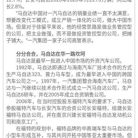
长2.8%。
”马自达中国对一汽马自达的销量业绩一直不太满意，
想要改变代工模式，成立产销一体化的公司，做大中国市
场。但是对于徐留平来说，他的经营思路是做业务管控型
的公司，把主业做强，而不是做投资管控型的公司，把摊
子铺大。”一汽集团一家子公司高管表示。
分分合合，马自达在华一路坎坷
马自达是最早一批进入中国市场的外资汽车公司。
1992年，马自达即通过与海南汽车厂技术合作的方式
生产马自达323、普力马车型，成为最早进入中国的跨国
汽车公司之一。1997年，一汽集团整合海南汽车厂，马自
达与一汽继续以技术合作形式成立一汽马自达公司，生产
马自达6轿车，并在2005年成立合资销售公司。
2006年，在当时控股股东福特汽车的要求下，马自达
参股福特汽车与长安汽车的合资公司长安福特，组建长安
福特马自达公司，并在南京兴建长安福特马自达发动机公
司和南京工厂。
在福特的规划中，福特品牌的中高端车型与马自达的
小型车形成互补，与其共同开拓中国等亚太重要市场。但