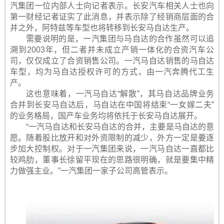
汽集团一位内部人士向记者表示。长安汽车相关人士也向
第一财经记者证实了此消息，并表示除了经销商层面的合
并之外，阿特兹等车型也将转移到长安马自达生产。
需要说明的是，一汽集团与马自达的合作虽然可以追
溯到2003年，但二者并未成立产销一体化的合资汽车公
司，仅仅成立了合资销售公司。一汽马自达销售的马自达
车型，均为马自达授权许可的方式，由一汽奔腾代工生
产。
这也意味着，一汽马自达“解散”，其马自达品牌业务
合并到长安马自达后，马自达在中国将结束“一女嫁二夫”
的业务格局，国产车业务均将依托于长安马自达展开。
“一汽马自达和长安马自达的合并，主要是马自达的意
愿。随着股比放开和对外资限制的减少，外方一定是要逐
步加大控制权。对于一汽集团来说，一汽马自达一直都比
较鸡肋，董事长徐留平现在的思路很明确，就是要集中精
力做强主业。”一汽集团一家子公司高管表示。