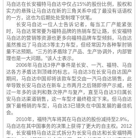
马自达在长安福特马自达中仅占15%的股份比例，股权和
实力的悬殊让马自达在新的三角关系中成了最没有话语权
的一方，这也为后期处处受制埋下伏笔。
长安马自达一位人士告诉记者，每当工厂产能紧张
时，马自达常常要为福特品牌的热销车型让路，长安福特
马自达的营销等资源也更多向福特品牌车型倾斜，马自达
虽然推出了马自达3等主力车型，但经常因为各种掣肘销
量不达预期。“三方的矛盾除了产品、生产协调外，内部管
理也是一大问题。”该人士表示。
2006年马自达3停产事件是长安、一汽、福特、马自
达各方矛盾达到顶峰的标志。马自达3在长安马自达国产
期间，马自达中国却将该款车型交由一汽马自达销售，此
举导致长安马自达在新车上市两月之后随即停产示威，经
过一年多的谈判和数次停产与复产，直至马自达3归属长
安马自达渠道销售，这一车型才最终稳定下来。但马自达
旗下最畅销的车型，马自达3已错失在中国发展的最佳机
会。
2010年，福特汽车将其在马自达的股份减持至2.9%，
马自达在其中国事务的决策上获得了更大的自主权。2012
年，长安福特马自达正式拆分为长安马自达和长安福特两