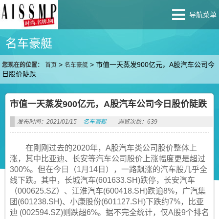
导航菜单
名车豪艇
>
>
市值一天蒸发900亿元，A股汽车公司今
您现在的位置：
首页
名车豪艇
日股价陡跌
市值一天蒸发900亿元，A股汽车公司今日股价陡跌
发布时间：2021/01/15
名车豪艇
浏览次数：639
在刚刚过去的2020年，A股汽车类公司股价整体上
涨，其中比亚迪、长安等汽车公司股价上涨幅度更是超过
300%。但在今日（1月14日），一路飙涨的汽车股几乎全
线下跌。其中，长城汽车(601633.SH)跌停，长安汽车
（000625.SZ）、江淮汽车(600418.SH)跌逾8%，广汽集
团(601238.SH)、小康股份(601127.SH)下跌约7%，比亚
迪 (002594.SZ)则跌超6%。据不完全统计，仅A股9个排名