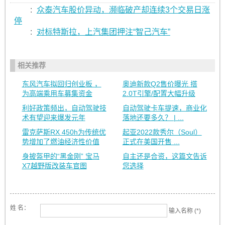
:
众泰汽车股价异动，濒临破产却连续3个交易日涨
停
:
对标特斯拉，上汽集团押注“智己汽车”
相关推荐
东风汽车拟回归创业板 ，
奥迪新款Q2售价曝光 搭
为高端乘用车募集资金
2.0T引擎/配置大幅升级
利好政策频出，自动驾驶技
自动驾驶卡车提速，商业化
术有望迎来爆发元年
落地还要多久？ | ...
雷克萨斯RX 450h为传统优
起亚2022款秀尔（Soul）
势增加了燃油经济性价值
正式在美国开售 ...
身披盔甲的“黑金刚” 宝马
自主还是合资，这篇文告诉
X7越野版改装车官图
您选择
姓 名：
输入名称 (*)