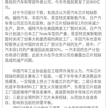
靠前的汽车和零部件类公司，今天市值就蒸发了近900亿
元。
对于今日股价下跌，有观点认为受汽车芯片短缺影
响。福特汽车、丰田汽车、菲亚特克莱斯勒汽车、日产汽
车等公司近日先后宣称，由于芯片短缺将在1月份将减少
生产。其中，福特汽车在美国两家工厂暂时关闭，日产汽
车计划减少日本工厂Note车型的产量，菲亚特克莱斯勒则
暂时关闭了加拿大和墨西哥的两处工厂，丰田汽车也宣布
短暂停止在中国的合资工厂部分生产线的生产，其中，广
汽丰田1月的产量或因此削减30%，一汽丰田的生产计划
也将进行调整；此前大众在华合资公司也暴露出芯片短缺
造成的减产问题。
中国汽车工业协会副总工程师许海东认为，汽车芯片
短缺的原因主要有三个层面，一是下半年电子类消费品市
场爆发，一定程度上挤占了车载芯片的产能；二是日本旭
化成半导体材料工厂发生火灾被迫停产、东南亚芯片组装
工厂因疫情停产等突发事件，直接影响到半导体芯片的供
应；三是企业预判到了芯片未来短缺，从而加大自身库
存，影响到当前的供需平衡。