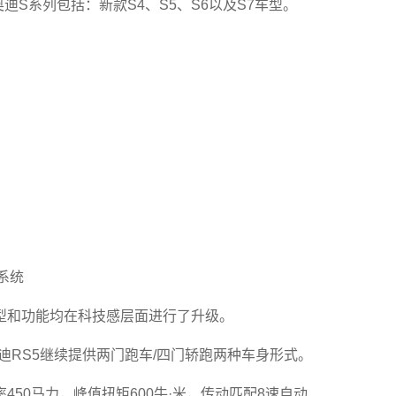
车型；奥迪S系列包括：新款S4、S5、S6以及S7车型。
混系统
型和功能均在科技感层面进行了升级。
奥迪RS5继续提供两门跑车/四门轿跑两种车身形式。
450马力，峰值扭矩600牛·米，传动匹配8速自动