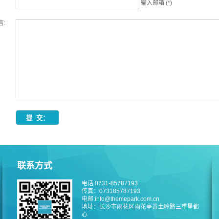
输入邮箱 (*)
言:
联系方式
电话:0731-85787193
传真：073185787193
电邮:info@themepark.com.cn
地址：长沙市雨花区雨花亭黄土岭路三重星都
心