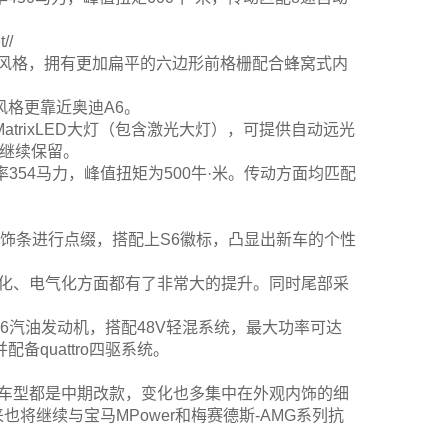
//
计风格，拥有更加扁平的六边形前格栅配合蜂窝式内
风格更靠近奥迪A6。
trixLED大灯（包含激光大灯），可提供自动远光
素继续保留。
功率354马力，峰值扭矩为500牛·米。传动方面均匹配
色饰条进行点缀，搭配上S6徽标，凸显出新车的个性
造，轻量化、电气化方面都有了非常大的提升。同时尾部采
压V6汽油发动机，搭配48V轻混系统，最大功率可达
备quattro四驱系统。
分车型都是中期改款，变化也多集中在外观内饰的细
将继续与宝马MPower和梅赛德斯-AMG系列抗