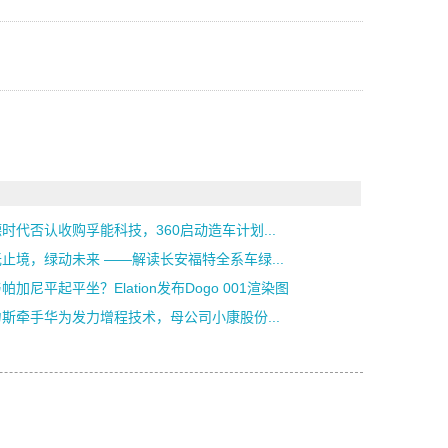
时代否认收购孚能科技，360启动造车计划...
止境，绿动未来 ——解读长安福特全系车绿...
帕加尼平起平坐？Elation发布Dogo 001渲染图
斯牵手华为发力增程技术，母公司小康股份...