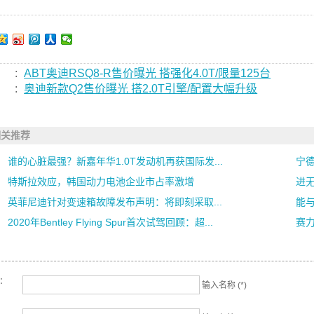
:
ABT奥迪RSQ8-R售价曝光 搭强化4.0T/限量125台
:
奥迪新款Q2售价曝光 搭2.0T引擎/配置大幅升级
相关推荐
谁的心脏最强？新嘉年华1.0T发动机再获国际发...
宁德
特斯拉效应，韩国动力电池企业市占率激增
进无
英菲尼迪针对变速箱故障发布声明：将即刻采取...
能与
2020年Bentley Flying Spur首次试驾回顾：超...
赛力
名：
输入名称 (*)