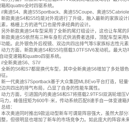
箱和quattro全时四驱系统。
//奥迪S4、奥迪S5Sportback、奥迪S5Coupe、奥迪S5Cabriolet
新款奥迪S4和S5均是对外观进行了升级，融入最新的家族设
元素，格栅上方的进气口也是传承经典的设计。
另外新款奥迪S4车型采用了全新的尾灯组设计，这也让车尾的
新款奥迪S5依然有三种车身形式供消费者选择，顶配车型采用Ma
等功能。此外银色外后视镜、双边共四出排气等S家族标志性元
动力方面，新款奥迪S4和S5均搭载3.0TFSIV6发动机，最大
自动变速箱和quattro四驱系统。
//全新奥迪S6、S7//
全新的S6和S7都是换代车型，其中全新奥迪S6增加了多处银
特征。
新一代奥迪S7Sportback基于大众集团MLBEvo平台打
双边共四出的排气布局，凸显了自身的性能车属性。
动力方面，引进国内的奥迪S6和S7将搭载2.9TFSI双涡轮增
0马力，峰值扭矩为600牛·米，传动系统匹配8速手自一体变速箱并配
总结：
本次奥迪同时推出9款运动型新车可谓是阵容强大，虽然大部
调整，但很明显也增加了新车的市场竞争力。如此庞大的阵容未来也
。