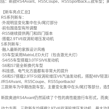
括：新款RS4Avant、RS5Coupe、RS5Sportback三款
【新车亮点汇总】
RS系列新车：
·外观明显变化集中在头/尾灯部分
·前包围造型有所调整
·RS5继续提供两门和四门版本
·搭载2.9TV6双涡轮增压发动机
S系列新车：
·融入最新的家族设计风格
·S5车型采用MatrixLED大灯（包含激光大灯）
·S4/S5车型搭载3.0TFSIV6发动机
·S6和S7是全新换代车型
·科技感、电气化方面都有非常大的提升
·S6和S7搭载2.9TFSI双涡轮增压V6汽油发动机，搭配48V轻
//RS4Avant、RS5Coupe、RS5Sportback//
三款新车为中期改款车型，主要变化集中在头/尾灯等部分，造
新款奥迪RS4Avant仍然延续了个性的高性能旅行车形式，而
动力方面，三款新车均搭载2.9TV6双涡轮增压发动机，最大功率