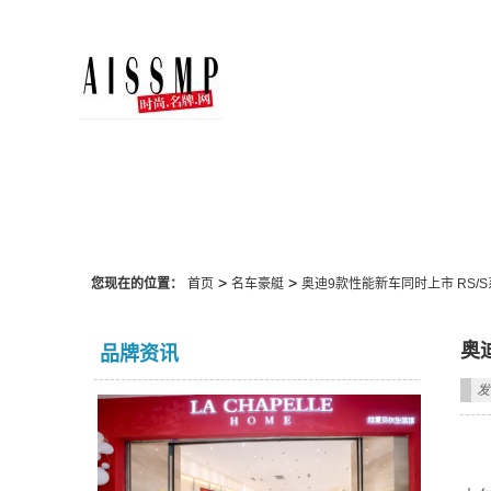
名车豪艇
>
>
您现在的位置：
首页
名车豪艇
奥迪9款性能新车同时上市 RS/
奥
品牌资讯
发