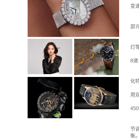
变速
部
灯
8速
化
用
45
节
衡