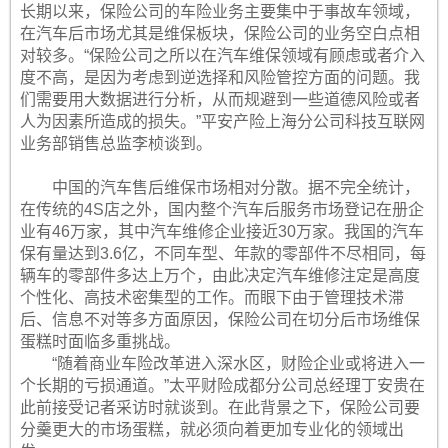
长期以来，保险公司的车险业务主要集中于事故车领域，
在汽车后市场尤其是维保板块，保险公司的业务空白点相
对较多。“保险公司之所以在汽车维保领域有顾虑或者介入
度不高，是因为考虑到逆选择和风险管控方面的问题。我
们需要用大数据进行分析，从而规避到一些道德风险或者
人为因素所造成的损失。”平安产险上海分公司科技互联网
业务部销售总监李桢谈到。
中国的汽车售后维保市场相对分散。据不完全统计，
在传统的4S店之外，国内整个汽车后服务市场登记在册企
业有46万家，其中汽车维修企业接近30万家。我国的汽车
保有量达到3.6亿，不同车型、年款的零部件不尽相同，每
辆车的零部件多达上万个，由此决定汽车维修注定是高度
个性化、高技术密集型的工作。而眼下由于管理技术滞
后、信息不对等多方面原因，保险公司在切分后市场维保
蛋糕时面临多重挑战。
“随着商业车险改革进入深水区，财险企业或将进入一
个长期的亏损通道。”太平财险成都分公司总经理丁安贵在
此前接受记者采访时就谈到。在此背景之下，保险公司要
分羹更大的市场蛋糕，就必须向着更加专业化的领域出