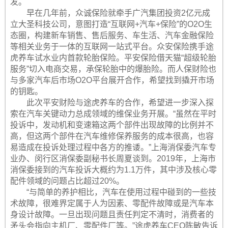
发。
早在几年前，众诚保险就牵手广汽集团投资2亿元成
立大圣科技公司，意图打造“互联网+汽车+保险”的O2O生
态圈，构建新车销售、售后服务、车生活、汽车金融保险
等相关业务于一体的互联网一站式平台。众安保险携手途
虎养车试水业内首款轮胎保险。平安保险借天猫“超级轮胎
服务”切入电商交易，承保轮胎中的爆胎险。而人保财险也
与多家汽车后市场O2O平台展开合作，希望找到撬开市场
的钥匙。
此次平安财险与途虎养车的合作，希望进一步深入探
索在汽车关键动力总成领域的维保业务开展。“虽然在平时
投诉中，发动机和变速箱这两个部件出现故障的比例并不
高，但这两个部件在汽车维修保养服务的成本很高，也容
易造成在投诉处理过程中各方的推诿。”上海消保委汽车专
业办、闵行区消保委副秘书长周夏谈到。2019年，上海市
消保委接到的汽车投诉大概约为1.1万件，其中涉及核心零
配件领域的问题占比超过20%。
“与简单的养护相比，汽车在使用过程中碰到的一些技
术故障，很难界定属于人为因素、零配件故障或是汽车本
身设计故障。一旦出现问题且责任判定不清时，消费者的
矛头会指向主机厂、零配件厂等。”途虎养车CEO陈敏告诉