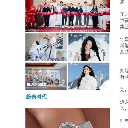
源
车
汽
集
池
新
观
则
有
划
腕表时代
进
入
师