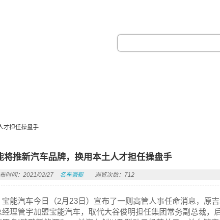
热门搜索：
人才担任操盘手
能将推新汽车品牌，换用本土人才担任操盘手
布时间：2021/02/27
名车豪艇
浏览次数：712
宝能汽车今日（2月23日）宣布了一则高管人事任命消息，原
总经理管宇加盟宝能汽车，取代大谷俊明担任集团常务副总裁，