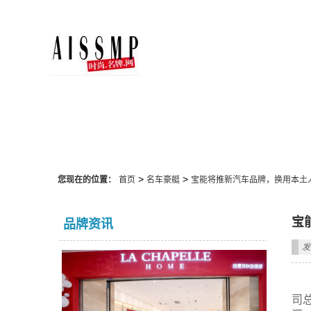
名车豪艇
>
>
您现在的位置：
首页
名车豪艇
宝能将推新汽车品牌，换用本土
宝
品牌资讯
发
司