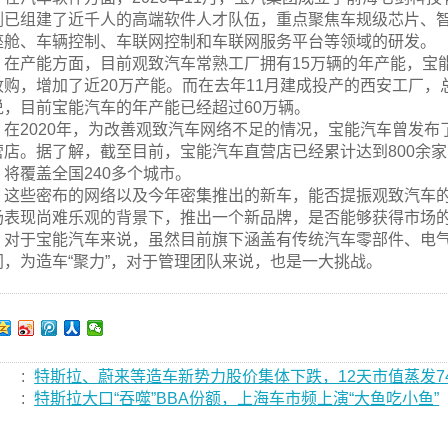
剑已组建了近千人的高端软件人才队伍，重点聚焦车规级芯片、
座舱、车辆控制、车联网控制和车联网服务平台等领域的研发。
在产能方面，目前观致汽车常熟工厂拥有15万辆的年产能，宝能
收购，增加了近20万产能。而在去年11月建成投产的西安工厂，
说，目前宝能汽车的年产能已经超过60万辆。
在2020年，为改善观致汽车网络不足的情况，宝能汽车曾发布了
营店。据了解，截至目前，宝能汽车直营店已经累计达到800余家
，将覆盖全国240多个城市。
这些密布的网络以及今年密集推出的新车，能否提振观致汽车
场表现尚难乐观的背景下，推出一个新品牌，是否能够获得市场
对于宝能汽车来说，虽然目前旗下涵盖有传统汽车零部件、电
同，为造车“聚力”，对于管理团队来说，也是一大挑战。
:
特斯拉、蔚来等造车新势力股价集体下跌，12天市值蒸发74
:
特斯拉大口“吞噬”BBA份额，上海车市频上演“大鱼吃小鱼”