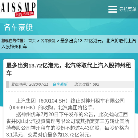
导航菜单
名车豪艇
>
>
最多出资13.72亿港元，北汽将取代上汽
您现在的位置：
首页
名车豪艇
入股神州租车
最多出资13.72亿港元，北汽将取代上汽入股神州租
车
发布时间：2020/07/21
名车豪艇
浏览次数：692
上汽集团（600104.SH）终止对神州租车有限公司
（00699.HK）的收购，北汽集团将接手。
据神州优车7月20日下午发布的公告，此次拟向江西
省井冈山北汽投资管理有限公司或其指定第三方转让其所
持参股公司神州租车的股份不超过4.43亿股，每股价格为
3.1港元，交易对价最多为13.72亿港元。