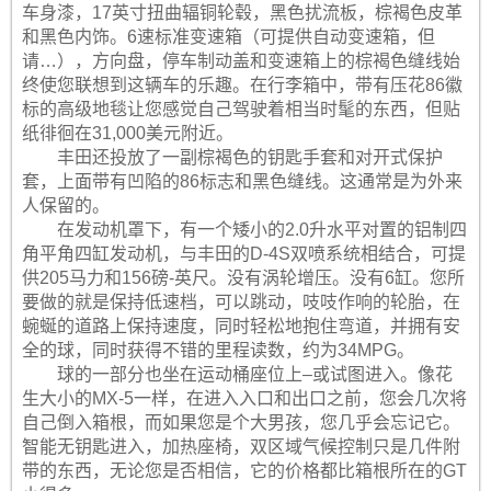
车身漆，17英寸扭曲辐铜轮毂，黑色扰流板，棕褐色皮革
和黑色内饰。6速标准变速箱（可提供自动变速箱，但
请…），方向盘，停车制动盖和变速箱上的棕褐色缝线始
终使您联想到这辆车的乐趣。在行李箱中，带有压花86徽
标的高级地毯让您感觉自己驾驶着相当时髦的东西，但贴
纸徘徊在31,000美元附近。
丰田还投放了一副棕褐色的钥匙手套和对开式保护
套，上面带有凹陷的86标志和黑色缝线。这通常是为外来
人保留的。
在发动机罩下，有一个矮小的2.0升水平对置的铝制四
角平角四缸发动机，与丰田的D-4S双喷系统相结合，可提
供205马力和156磅-英尺。没有涡轮增压。没有6缸。您所
要做的就是保持低速档，可以跳动，吱吱作响的轮胎，在
蜿蜒的道路上保持速度，同时轻松地抱住弯道，并拥有安
全的球，同时获得不错的里程读数，约为34MPG。
球的一部分也坐在运动桶座位上–或试图进入。像花
生大小的MX-5一样，在进入入口和出口之前，您会几次将
自己倒入箱根，而如果您是个大男孩，您几乎会忘记它。
智能无钥匙进入，加热座椅，双区域气候控制只是几件附
带的东西，无论您是否相信，它的价格都比箱根所在的GT