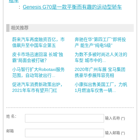
租车
:
Genesis G70是一款平衡而有趣的运动型轿车
相关推荐
蔚来汽车再度融资百亿，市
奔驰在华“第四工厂”即将投
值飙升至中国车企第五
产 能生产“纯电S级”
皮卡市场迅速回温 长城“独
为数不多被时尚达人关注的
霸”局面会被打破？
车型 城市中的...
小马智行扩大Robotaxi服务
2020年广州车展 宝马集团
范围，自动驾驶出行...
携豪华参展阵容亮相
促进汽车消费新政策出炉，
小康拟出售美国工厂，力帆
2021年车市有望开门红
1月燃油车仅售一辆...
姓 名：
输入名称 (*)
邮箱
输入邮箱 (*)