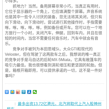
小得多。
抓地力？当然。备用屏幕非常小巧，当真正有用时，
它位于显示器的一个角上，它应填满整个屏幕。声音系统
也是其中一些令人讨厌的装备，您无法将其关闭，但只有
向下滑动，向下滑动时，尝试进行其他操作时，手指需要
啄，啄，啄，啄，啄，例如备份或开车。您可以在一个地
方旅行一个小时，关闭汽车，伸腿，回到车内，并且在很
短的时间内，当您不需要任何音乐时，汽车中就会有音
乐。
竞争对手被列为本田思域Si，大众GTI和现代的
Veloster，但在驾驶了这两款车之后，我想说的唯一真正
的竞争对手是马自达的后轮MX-5Miata，它具有敞篷车的
吸引力最佳。我也很想看到涡轮增压和更坚固的轮胎。但
是，箱根开箱即用，可以提供承诺的一切，这不是一件好
事吗？
:
最多出资13.72亿港元，北汽将取代上汽入股神州