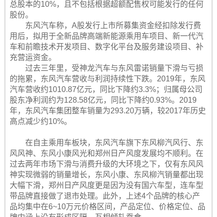
总股本的10%，且不包括根据超额配售权可能发行的任何
股份。
东风汽车称，A股发行上市所募集资金经扣除发行费
用后，拟用于全新品牌高端新能源乘用车项目、新一代汽
车和前瞻技术开发项目、数字化平台及服务建设项目、补
充营运资金。
过去三年里，受神龙汽车与东风雷诺销量下滑与亏损
的拖累，东风汽车营收与利润持续性下跌。2019年，东风
汽车营收约1010.87亿元，同比下降约3.3%；归属母公司
股东净利润约为128.58亿元，同比下降约0.93%。2019
年，东风汽车集团整车销量为293.20万辆，较2017年历史
高点减少约10%。
在自主乘用车板块，东风汽车旗下东风柳汽风行、东
风风神、东风小康风光和郑州日产风度发展均不顺利。在
过去两年市场下滑与消费升级的大环境之下，仅有东风风
神实现微弱的销量增长，东风小康、东风柳汽销量都出现
大幅下滑，郑州日产风度更是因为没有国六车型，连车型
带品牌直接做了退市处理。此外，上述4个品牌的核心产
品均集中在6~10万元价格区间，产品定位、价格定位、品