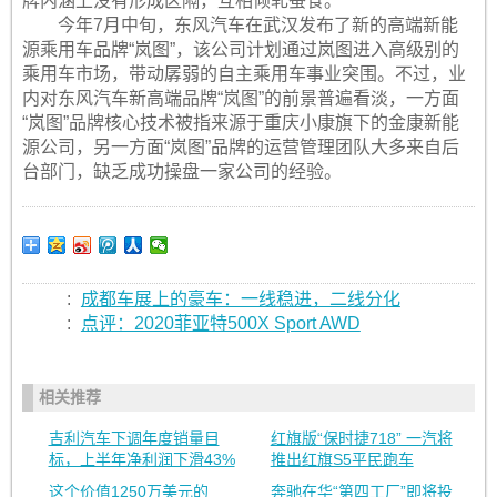
牌内涵上没有形成区隔，互相倾轧蚕食。
今年7月中旬，东风汽车在武汉发布了新的高端新能
源乘用车品牌“岚图”，该公司计划通过岚图进入高级别的
乘用车市场，带动孱弱的自主乘用车事业突围。不过，业
内对东风汽车新高端品牌“岚图”的前景普遍看淡，一方面
“岚图”品牌核心技术被指来源于重庆小康旗下的金康新能
源公司，另一方面“岚图”品牌的运营管理团队大多来自后
台部门，缺乏成功操盘一家公司的经验。
:
成都车展上的豪车：一线稳进，二线分化
:
点评：2020菲亚特500X Sport AWD
相关推荐
吉利汽车下调年度销量目
红旗版“保时捷718” 一汽将
标，上半年净利润下滑43%
推出红旗S5平民跑车
这个价值1250万美元的
奔驰在华“第四工厂”即将投