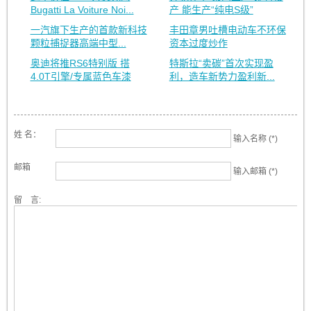
Bugatti La Voiture Noi...
产 能生产“纯电S级”
一汽旗下生产的首款新科技
丰田章男吐槽电动车不环保
颗粒捕捉器高端中型...
资本过度炒作
奥迪将推RS6特别版 搭
特斯拉“卖碳”首次实现盈
4.0T引擎/专属蓝色车漆
利，造车新势力盈利新...
姓 名：
输入名称 (*)
邮箱
输入邮箱 (*)
留 言: