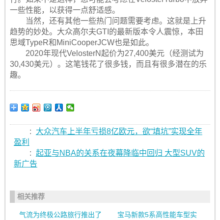
一些性能，以获得一点舒适感。
当然，还有其他一些热门问题需要考虑。这就是上升
趋势的妙处。大众高尔夫GTI的最新版本令人震惊，本田
思域TypeR和MiniCooperJCW也是如此。
2020年现代VelosterN起价为27,400美元（经测试为
30,430美元）。这笔钱花了很多钱，而且有很多潜在的乐
趣。
:
大众汽车上半年亏损8亿欧元，欲“填坑”实现全年
盈利
:
起亚与NBA的关系在夜幕降临中回归 大型SUV的
新广告
相关推荐
气流为终极公路旅行推出了
宝马新款5系高性能车型实