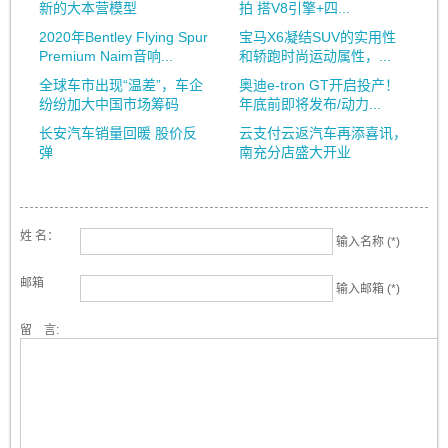
新的大本营模型
拍 搭V8引擎+四...
2020年Bentley Flying Spur
宝马X6凝结SUV的实用性
Premium Naim音响...
和轿跑时尚运动属性，...
全球车市出现“温差”，车企
奥迪e-tron GT开启投产！
纷纷加大中国市场筹码
年底前即将发布/动力...
长安汽车销量回暖 股价反
云支付云返汽车再添喜讯，
弹
南充分店盛大开业
姓 名：
输入名称 (*)
邮箱
输入邮箱 (*)
留 言: