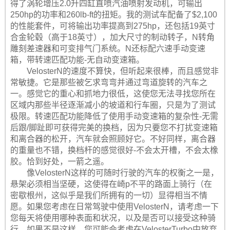
得了涡轮增压2.0升四缸直喷汽油喷射发动机，可输出
250hp的功率和260lb-ft的扭矩。我的测试车配备了$2,100
的性能套件，可将输出功率提高到275hp，还包括19英寸
合金轮毂（高于18英寸），加大尺寸的制动转子，N转角
雕刻差速器和可变排气门系统。N还标配六速手动变速
箱，带转速匹配功能-无自动变速箱。
VelosterN的速度不算快，但听起来很棒，而且感觉非
常敏捷。它是那些被乞求弯弯并通过弯道旋转的汽车之
一。感觉它的重心和抓地力很低，这使您无法寻找您所在
区域内那些半径逐渐减小的坡道和行车圈，只是为了测试
极限。转速匹配功能降低了使用手动变速箱的复杂性-无需
后跟/脚趾即可获得完美的换档，因为只要您不打扰变速箱
和离合器的松开，汽车就会照顾好它。不好同样，离合器
的重量也不错，换档杆的感觉很好-不会太开槽，不会太橡
胶。恰到好处，一箭之遥。
像VelosterN这样的可随时行驶的汽车的权衡之一是，
悬架必须相当坚硬，这使得在崎p不平的路面上骑行（在
密歇根州，这似乎是我们所拥有的一切）显得相当不情
愿。如果您考虑在日常驾驶中使用VelosterN，请考虑一下
您每天将使用哪种表面和状况，以及是否可以接受这种骑
行。如果不是这样，您可能会考虑在VelosterTurbo中放弃