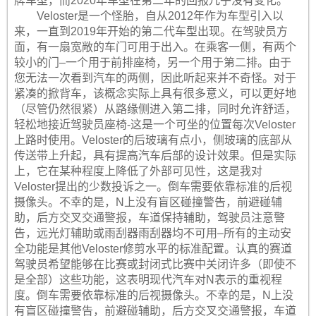
牌车型，而2020年车型在第二年的回报几乎没有变化。
Veloster是一个怪胎，自从2012年作为车型引入以
来，一直到2019年开始的第二代车型出现。在驾驶员方
面，有一扇宽敞的车门可用于出入。在乘客一侧，有两个
较小的门–一个用于前排座椅，另一个用于第二排。由于
您无法一次看到汽车的两侧，因此听起来并不奇怪。对于
紧凑的掀背车，该概念实际上具有很多意义，可以更好地
（尽管仍然很紧）从路缘侧进入第二排，同时允许舒适，
轻松地接近驾驶员座椅-这是一个可坐的位置每次Veloster
上路时使用。Veloster的后玻璃有点小，侧玻璃的底部从
传送带上升起，具有提高汽车后部的设计效果。但是实际
上，它在某种程度上降低了外部可见性，这是​​我对
Veloster提出的少数投诉之一。倒车需要依靠标准的后视
摄像头。不幸的是，N上没有盲区碰撞警告，前避碰辅
助，后方交叉交通警报，车道保持辅助，驾驶员注意警
告，远光灯辅助或雨刮器雨刮器均不可用–所有的主动安
全功能是其他Veloster修剪水平的标准配置。认真的赛道
驾驶员希望能够在比赛或封闭式比赛中关闭许多（即使不
是全部）这些功能，这表明现代汽车对N表示的重视程
度。倒车需要依靠标准的后视摄像头。不幸的是，N上没
有盲区碰撞警告，前避碰辅助，后方交叉交通警报，车道