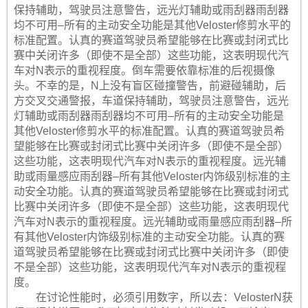
保持辅助，驾驶员注意警告，远光灯辅助或雨刮器雨刮器
均不可用–所有的主动安全功能是其他Veloster修剪水平的
标准配置。认真的赛道驾驶员希望能够在比赛或封闭式比
赛中关闭许多（即使不是全部）这些功能，这表明现代汽
车对N表示的重视程度。倒车需要依靠标准的后视摄像
头。不幸的是，N上没有盲区碰撞警告，前避碰辅助，后
方交叉交通警报，车道保持辅助，驾驶员注意警告，远光
灯辅助或雨刮器雨刮器均不可用–所有的主动安全功能是
其他Veloster修剪水平的标准配置。认真的赛道驾驶员希
望能够在比赛或封闭式比赛中关闭许多（即使不是全部）
这些功能，这表明现代汽车对N表示的重视程度。远光辅
助或雨量感应雨刮器–所有其他Veloster内饰级别标准的主
动安全功能。认真的赛道驾驶员希望能够在比赛或封闭式
比赛中关闭许多（即使不是全部）这些功能，这表明现代
汽车对N表示的重视程度。远光辅助或雨量感应雨刮器–所
有其他Veloster内饰级别标准的主动安全功能。认真的赛
道驾驶员希望能够在比赛或封闭式比赛中关闭许多（即使
不是全部）这些功能，这表明现代汽车对N表示的重视程
度。
在讨论性能时，必须引用数字，所以去：VelosterN获