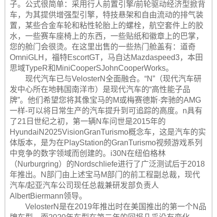
子。公式很简单：采用行人前置引擎/前轮驱动经济型掀背
车，为其提供增强型引擎，特技悬架和自由流动的排气装
置，某些合金车轮和粘性轮胎上的螺栓，航空套件上的胶
水，一些赛车座椅上的东西，一些贴纸和徽章上的巴掌，
您的舱门会很烫。在这里出售的一些热门舱盖有：道奇
OmniGLH，福特EscortGT，马自达Mazdaspeed3，本田
思域TypeR和MiniCooperSJohnCooperWorks。
现代汽车已与VelosterN全面融合。“N”（现代汽车研
发中心所在地韩国南洋市）是现代汽车的“高性能子品
牌”。他们希望您将其像宝马的M或梅赛德斯·奔驰的AMG
一样-可以将日常生产的汽车提升到可追踪的高度。n具有
了21日世纪之初，第一辆N车问世是2015年的
HyundaiN2025VisionGranTurismo概念车，这是汽车的实
体版本，是为在PlayStation的GranTurismo视频游戏系列
中竞争的数字领域而创建的。i30N在纽伯格林
（Nurburgring）的Nordschliefe进行了广泛测试后于2018
年推出。N部门由上述宝马M部门的前工程副总裁，现代
汽车/起亚汽车公司现任总裁兼研发部负责人
AlbertBiermann领导。
VelosterN是在2019年推出时在美国推出的第一个N品