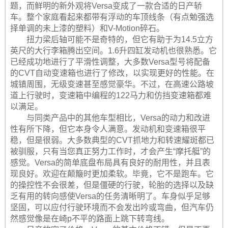
题，而鲜明的新外观将Versa变成了一款合适的日产轿
车。整个家庭看起来都带有浮动的车顶线条（有点勉强选
择单调的未上漆的塑料）和V-Motion碎石。
扭力梁后轴可能不是奇特的，但它有助于为14.5立方
英尺的大行李箱腾出空间。1.6升四缸发动机也很熟悉。它
已经成功地进行了平滑性调整，大多数Versa型号将配备
的CVT自动变速箱也进行了修改，以实现更好的性能。在
城镇周围，无级变速甚至感觉豪华。不过，在高速公路坡
道上行驶时，变速箱中编程的122马力和仿挡变速箱都难
以满足。
与同类产品中的其他车型相比，Versa的动力和改进
性有所下降，但它本身令人满意。发动机和变速箱很平
稳，但是很弱。大多数典型的CVT抓地力和转速耀斑都已
被驯服，只有当您真正努力工作时，才会产生“摩托艇”的
感觉。Versa的简单底盘布局具有良好的耐用性，并且表
现良好。欢迎在颠簸时更加柔软。毕竟，它不是跑车。它
的操控性不会很差，但是僵硬的行驶，轮胎的选择以及缺
乏有用的转向感使Versa的任务清晰明了。车身似乎足够
坚固，可以应付行驶环境而不会发出吟或弯曲，但汽车仍
然感觉像是在崎p不平的路面上跳下转弯线。