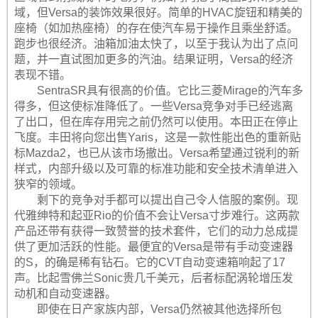
域，但Versa的装饰效果很好。简单的HVAC旋钮和精美的
座椅（如加热座椅）的存在使汽车易于操作且乘坐舒适。
跑步也很经济。油箱加油太快了，以至于我认为出了点问
题，并一直试图加更多的汽油。结果证明，Versa的经济
表现不错。
SentraSR具有很高的价值。它比三菱Mirage的汽车多
得多，但这使标准降低了。一些Versa竞争对手已经逃离
了出口，但在库存用完之前仍然可以使用。本田正在停止
飞度。丰田将向您出售Yaris，这是一款性能出色的重新贴
标Mazda2，也已从该市场撤出。Versa希望通过锐利的新
样式，内部升级以及可靠的标准功能和安全技术清单进入
狭窄的领域。
剩下的竞争对手都可以提出自己令人信服的案例。现
代雅绅特和起亚Rio的价值不会让Versa寸步难行。这两款
产品还带有获得一致赞誉的技术套件，它们的动力总成提
供了更加活跃的性能。最便宜的Versa是带有手动变速器
的S，的确是稀有钻石。它的CVT自动变速箱响起了17
声。比起雪佛兰Sonic贵几千美元，后者标配涡轮增压发
动机和自动变速器。
即使在日产家族内部，Versa仍然被其他选择所包