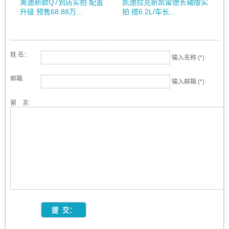
奥迪新款Q7到店实拍 配置
凯迪拉克新凯雷德长轴版实
升级 预售68.88万...
拍 搭6.2L/车长...
姓 名：
输入名称 (*)
邮箱
输入邮箱 (*)
留 言: