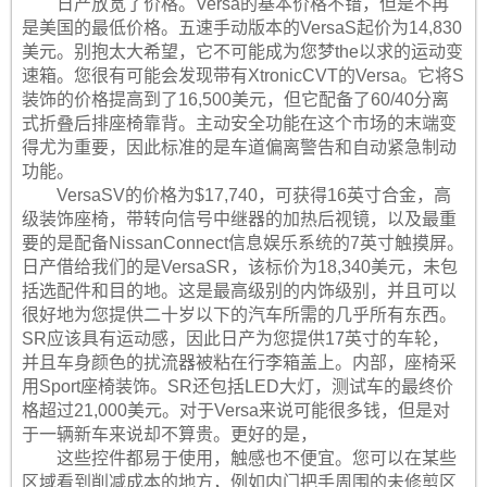
日产放宽了价格。Versa的基本价格不错，但是不再
是美国的最低价格。五速手动版本的VersaS起价为14,830
美元。别抱太大希望，它不可能成为您梦the以求的运动变
速箱。您很有可能会发现带有XtronicCVT的Versa。它将S
装饰的价格提高到了16,500美元，但它配备了60/40分离
式折叠后排座椅靠背。主动安全功能在这个市场的末端变
得尤为重要，因此标准的是车道偏离警告和自动紧急制动
功能。
VersaSV的价格为$17,740，可获得16英寸合金，高
级装饰座椅，带转向信号中继器的加热后视镜，以及最重
要的是配备NissanConnect信息娱乐系统的7英寸触摸屏。
日产借给我们的是VersaSR，该标价为18,340美元，未包
括选配件和目的地。这是最高级别的内饰级别，并且可以
很好地为您提供二十岁以下的汽车所需的几乎所有东西。
SR应该具有运动感，因此日产为您提供17英寸的车轮，
并且车身颜色的扰流器被粘在行李箱盖上。内部，座椅采
用Sport座椅装饰。SR还包括LED大灯，测试车的最终价
格超过21,000美元。对于Versa来说可能很多钱，但是对
于一辆新车来说却不算贵。更好的是，
这些控件都易于使用，触感也不便宜。您可以在某些
区域看到削减成本的地方，例如内门把手周围的未修剪区