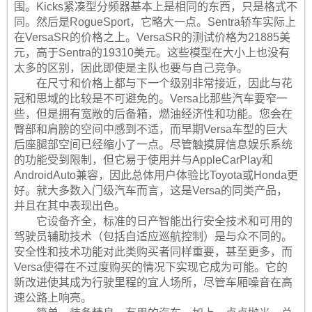
围。Kicks紧凑型分频器基本上是相同的东西，只是格式不
同。然后是RogueSport，它略大一点。Sentra轿车实际上
在VersaSR的价格之上。VersaSR的测试价格为21885美
元，高于Sentra的19310美元。这些模型在大小上也没有
太多的区别，因此即使是主队也要与自己竞争。
在尺寸和价格上都与下一个级别非常接近，因此与花
冠和思域的比较是不可避免的。Versa比那些汽车要窄一
些，但是拥有宽敞的后备箱，燃油经济性和功能。您会在
臀部和肩膀的空间中感到不适，而早期Versa车型的巨大
后座腿部空间已经缩小了一点。尽管触摸屏信息娱乐系统
的功能受到限制，但它易于使用并与AppleCarPlay和
AndroidAuto兼容，因此总体用户体验比Toyota或Honda更
好。就大多数入门级汽车而言，这是Versa的同类产品，
并且在其中表现出色。
它设备齐全，标准的日产智能出行安全技术和可用的
驾驶员辅助技术（包括自适应巡航控制）是与众不同的。
安全性和技术功能对此类购买者同样重要，甚至更多，而
Versa使得在不过度购买的情况下实现它成为可能。它的
新改进使其成为行驶里程的宜人场所，尽管车厢噪音在高
速公路上响亮。