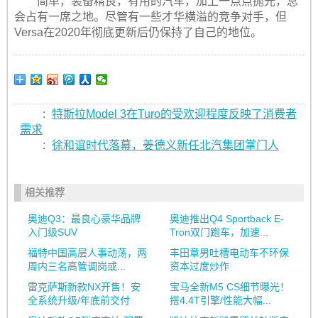
简单，装备精良，有用的汽车，加上一点点抛光，总
会占有一席之地。尽管有一些才华横溢的竞争对手，但
Versa在2020年彻底更新后仍保持了自己的地位。
:
特斯拉Model 3在Turo的受欢迎程度反映了消费者
需求
:
徐和谊时代落幕，姜德义新任北汽集团掌门人
相关推荐
奥迪Q3：最良心豪华品牌
奥迪推出Q4 Sportback E-
入门级SUV
Tron双门跑车，加速...
福特中国高层人事动荡，两
丰田章男吐槽电动车不环保
周内三名高管调岗或...
资本过度炒作
雷克萨斯新款NX开售！安
宝马全新M5 CS细节曝光！
全系统升级/年底前交付
搭4.4T引擎/性能大幅...