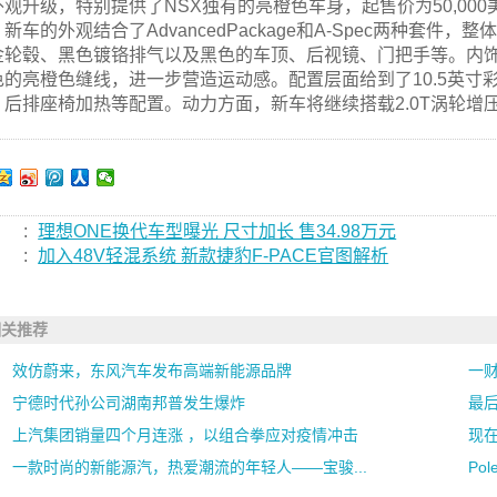
外观升级，特别提供了NSX独有的亮橙色车身，起售价为50,000
新车的外观结合了AdvancedPackage和A-Spec两种套
金轮毂、黑色镀铬排气以及黑色的车顶、后视镜、门把手等。内
色的亮橙色缝线，进一步营造运动感。配置层面给到了10.5英寸
、后排座椅加热等配置。动力方面，新车将继续搭载2.0T涡轮增压发
:
理想ONE换代车型曝光 尺寸加长 售34.98万元
:
加入48V轻混系统 新款捷豹F-PACE官图解析
相关推荐
效仿蔚来，东风汽车发布高端新能源品牌
一财
宁德时代孙公司湖南邦普发生爆炸
最后
上汽集团销量四个月连涨 ，以组合拳应对疫情冲击
现在
一款时尚的新能源汽，热爱潮流的年轻人——宝骏...
Po