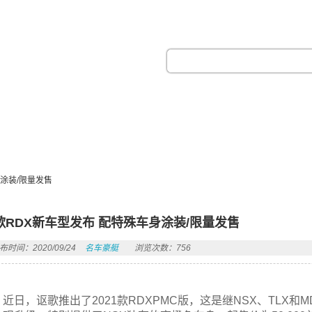
热门搜索：
涂装/限量发售
歌RDX新车型发布 配特殊车身涂装/限量发售
布时间：2020/09/24
名车豪艇
浏览次数：756
近日，讴歌推出了2021款RDXPMC版，这是继NSX、TLX