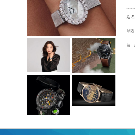
姓 
邮箱
留 