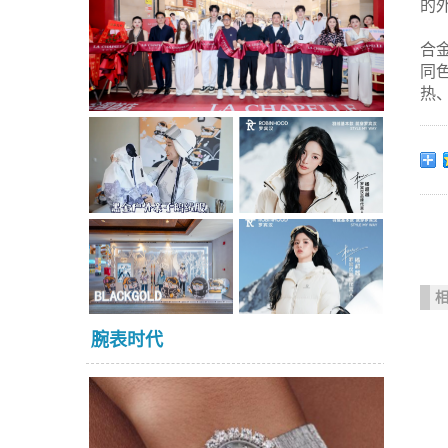
的
合
同
热
腕表时代