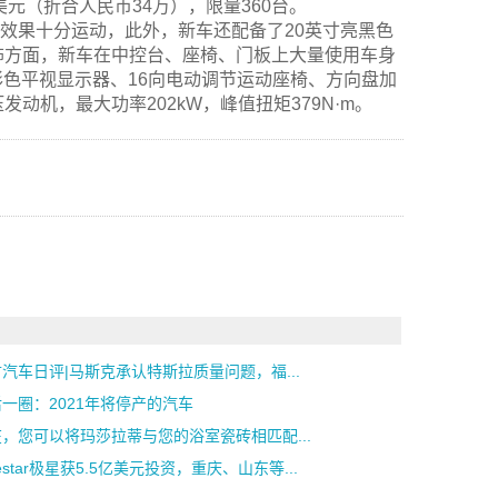
美元（折合人民币34万），限量360台。
件，整体效果十分运动，此外，新车还配备了20英寸亮黑色
饰方面，新车在中控台、座椅、门板上大量使用车身
彩色平视显示器、16向电动调节运动座椅、方向盘加
动机，最大功率202kW，峰值扭矩379N·m。
汽车日评|马斯克承认特斯拉质量问题，福...
一圈：2021年将停产的汽车
，您可以将玛莎拉蒂与您的浴室瓷砖相匹配...
lestar极星获5.5亿美元投资，重庆、山东等...