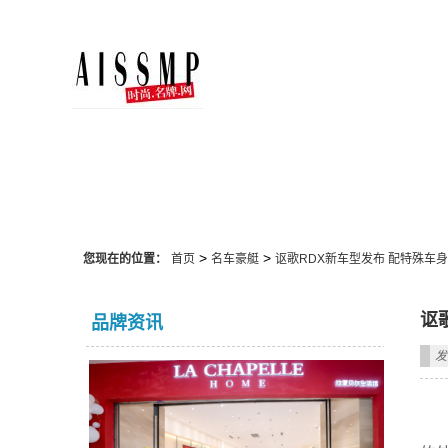
名车豪艇
>
>
您现在的位置：
首页
名车豪艇
讴歌RDX新车型发布 配特殊车身
讴
品牌资讯
发