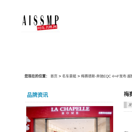
名车豪艇
>
>
您现在的位置：
首页
名车豪艇
梅赛德斯-奔驰EQC 4×4²发布
梅
品牌资讯
发