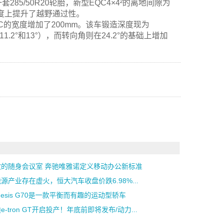
5/50R20轮胎，新型EQC4×4²的离地间隙为
大程度上提升了越野通过性。
的宽度增加了200mm。该车锻造深度现为
1.2°和13°），而转向角则在24.2°的基础上增加
效的随身会议室 奔驰唯雅诺定义移动办公新标准
源产业存在虚火，恒大汽车收盘价跌6.98%...
nesis G70是一款平衡而有趣的运动型轿车
e-tron GT开启投产！年底前即将发布/动力...