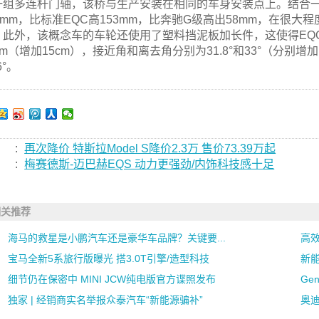
一组多连杆门轴，该桥与生产安装在相同的车身安装点上。结合一套28
93mm，比标准EQC高153mm，比奔驰G级高出58mm，在很
此外，该概念车的车轮还使用了塑料挡泥板加长件，这使得EQC
cm（增加15cm），接近角和离去角分别为31.8°和33°（分别增加1
6°。
:
再次降价 特斯拉Model S降价2.3万 售价73.39万起
:
梅赛德斯-迈巴赫EQS 动力更强劲/内饰科技感十足
相关推荐
海马的救星是小鹏汽车还是豪华车品牌？关键要...
高
宝马全新5系旅行版曝光 搭3.0T引擎/造型科技
新能
细节仍在保密中 MINI JCW纯电版官方谍照发布
Ge
独家 | 经销商实名举报众泰汽车“新能源骗补”
奥迪