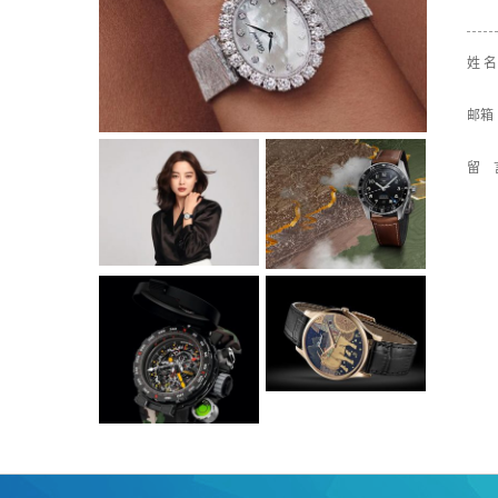
姓 
邮箱
留 