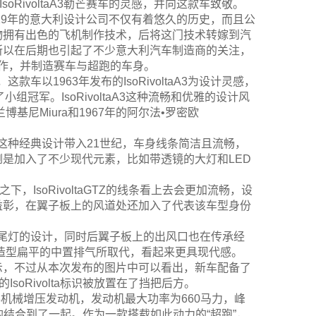
IsoRivoltaA3勒芒赛车的灵感，并向这款车致敬。
919年的意大利设计公司不仅有着悠久的历史，而且公
人物拥有出色的飞机制作技术，后将这门技术转嫁到汽
所以在后期也引起了不少意大利汽车制造商的关注，
合作，并制造赛车与超跑的车身。
这款车以1963年发布的IsoRivoltaA3为设计灵感，
得了小组冠军。IsoRivoltaA3这种流畅和优雅的设计风
基尼Miura和1967年的阿尔法•罗密欧
方式将这种经典设计带入21世纪，车身线条简洁且流畅，
是加入了不少现代元素，比如带透镜的大灯和LED
之下，IsoRivoltaGTZ的线条看上去会更加流畅，设
益彰，在翼子板上的风道处还加入了代表该车型身份
个圆形尾灯的设计，同时后翼子板上的出风口也在传承经
造型扁平的中置排气所取代，看起来更具现代感。
示，不过从本次发布的图片中可以看出，新车配备了
oRivolta标识被放置在了挡把后方。
2升V8机械增压发动机，发动机最大功率为660马力，峰
的结合到了一起。作为一款搭载如此动力的“超跑”，