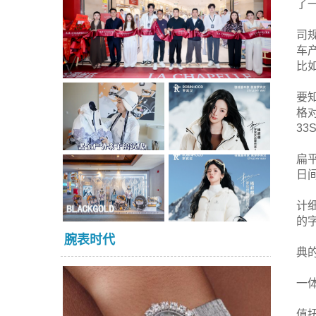
了一
司
车
比
要知
格
33S
扁
日
计
的
腕表时代
典
一
值