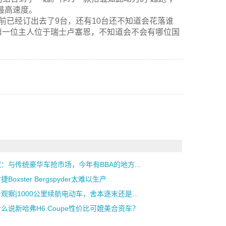
h的最高速度。
截至目前已经订出去了9台，还有10台还不知道会花落谁
第一位主人位于瑞士卢塞恩，不知道会不会有哪位国
：与传统豪华车抢市场，今年有BBA的地方...
捷Boxster Bergspyder太难以生产
观察|1000公里续航电动车，舍本逐末还是...
么说新哈弗H6 Coupe性价比可媲美合资车？