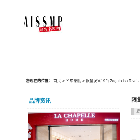
名车豪艇
>
>
您现在的位置：
首页
名车豪艇
限量发售19台 Zagato Iso Rivo
限量
品牌资讯
发