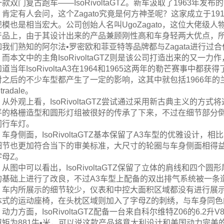
款双门复古跑车——IsoRivoltaGTZ。新车汲取了1963年发布的
肯定有人会问，这个Zagato究竟是何方神圣呢？这家成立于1
规模也是相当宏大。公司创始人名叫UgoZagato，这位大佬级
产品上，由于其设计出来的产品兼顾刚性高和车身轻两大优点，
如我们熟知的阿尔法•罗密欧和菲亚特等品牌都与Zagata进行过
而本文中的主角IsoRivoltaGTZ则是该公司打造出来的又一力作，
道当年IsoRivoltaA3在1964和1965这两年的勒芒赛事中都获
对之后的不少车型都产生了一定的影响，这其中就包括1966年的兰博
tradale。
从外观上看，IsoRivoltaGTZ尝试通过采用新古典主义的
平的格栅造型和圆形灯组被很好的传承了下来，不过在细节部分倒
间行车灯。
车身侧面，IsoRivoltaGTZ基本保留了A3车型的优雅设计，相比
细节也更加符合当下的审美标准，大尺寸的轮圈与车身侧面相得
字母Z。
从图中可以看出，IsoRivoltaGTZ保留了立体的肩线和四
的基础上进行了改良，不过A3车型上配备的双出排气系统被一条
车内所展示的细节较少，仪表和中控大面积区域都没有进行展
体式的运动座椅，在头枕区域则加入了字母Z的刺绣，与车身同色的Is
动力方面，IsoRivoltaGTZ配备一台来自科尔维特Z06的6.
扭矩为881牛•米，可以说这款产品将意大利设计和美国动力完美