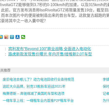
oRivoltaGTZ能够做到3.7秒的0-100km/h的加速，以及315km/
此前，官方发布消息称IsoRivoltaGTZ将限量发售19台，
，而本次图片中的便是被制造出来的首台车型，这款复古超跑的
富豪将其中之一收入囊中呢？
:
宾利发布“Beyond 100”商业战略 全面进入电动化
:
路虎新款发现售价曝光 年内开售/增推新2.0T车型
相关推荐
废旧电池去哪儿了？动力电池回收行业亟待规范
李斌
追赶大众品牌，别克13款新车迎战2021年
保时
梅赛德斯 – 奔驰缩减了美国的车型和选项
记者
一嗨车享上线：一嗨租车业内首推P2P租车平台
为什