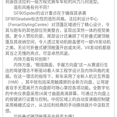
到源自法拉利一级方程式赛车车轮的风力几何造型。
造形风格有何不同？
SF90Spider的设计重点在于确保其承袭
SF90Stradale标志性的造形风格。法拉利设计中心
（FerrariStylingCentre）对顶篷区域进行了精心设计，令
其与跑车的其他部位完美整合，呈现出浑然一体的视觉美
感。更令人赞叹的是，尾部设计还兼顾了可折叠式硬顶敞
篷及其收纳空间，令人透过发动机舱盖便可一窥V8发动机
之美。无论可折叠式硬顶敞篷开启或关闭，V8发动机都是
其当之无愧的亮点，尽显卓然风姿。
内饰方面有何创新？
内饰方面，“眼观路面，手握方向盘”这一从赛道衍生
出的驾驶理念不断驱动着人体工程学设计及内饰风格的发
展。在这一理念的指导下，新车采用了全新人机交互界面
（HMI），其中就包括采用触摸屏的全新方向盘，让驾驶
者双手无需离开方向盘即可随心掌控各项功能。全数字化
的中央仪表盘采用16英寸曲面高清屏幕，可通过方向盘上
的按键进行设置与控制。中控区域上的自动变速箱控制键
采用格栅式设计，从法拉利经典的手动换挡拨片中汲取灵
感。
可折叠式硬顶敞篷开合是否方便？