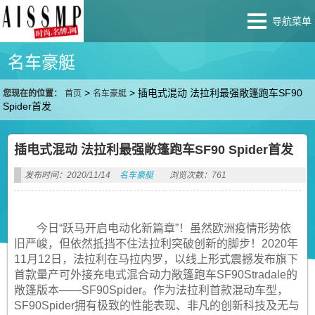
导航菜单
名车豪艇
>
>
插电式混动 法拉利最强敞篷跑车SF90
您现在的位置：
首页
名车豪艇
Spider首发
插电式混动 法拉利最强敞篷跑车SF90 Spider首发
发布时间：2020/11/14
名车豪艇
浏览次数：761
今日“跃马开启电动化新篇章”！虽然欧洲疫情形势依
旧严峻，但依然抵挡不住法拉利突破创新的脚步！2020年
11月12日，法拉利在马拉内罗，以线上形式震撼发布旗下
首款量产可外接充电式混合动力敞篷跑车SF90Stradale的
敞篷版本——SF90Spider。作为法拉利首款混动车型，
SF90Spider拥有极致的性能表现、非凡的创新科技及无与