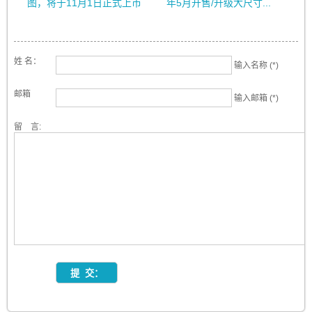
图，将于11月1日正式上市
年5月开售/升级大尺寸...
姓 名：
输入名称 (*)
邮箱
输入邮箱 (*)
留 言: