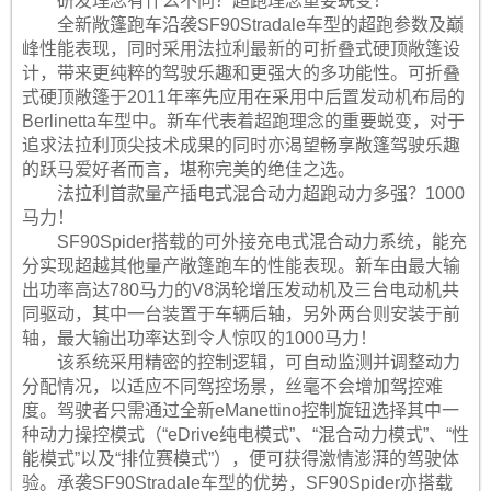
研发理念有什么不同？超跑理念重要蜕变！
全新敞篷跑车沿袭SF90Stradale车型的超跑参数及巅
峰性能表现，同时采用法拉利最新的可折叠式硬顶敞篷设
计，带来更纯粹的驾驶乐趣和更强大的多功能性。可折叠
式硬顶敞篷于2011年率先应用在采用中后置发动机布局的
Berlinetta车型中。新车代表着超跑理念的重要蜕变，对于
追求法拉利顶尖技术成果的同时亦渴望畅享敞篷驾驶乐趣
的跃马爱好者而言，堪称完美的绝佳之选。
法拉利首款量产插电式混合动力超跑动力多强？1000
马力！
SF90Spider搭载的可外接充电式混合动力系统，能充
分实现超越其他量产敞篷跑车的性能表现。新车由最大输
出功率高达780马力的V8涡轮增压发动机及三台电动机共
同驱动，其中一台装置于车辆后轴，另外两台则安装于前
轴，最大输出功率达到令人惊叹的1000马力！
该系统采用精密的控制逻辑，可自动监测并调整动力
分配情况，以适应不同驾控场景，丝毫不会增加驾控难
度。驾驶者只需通过全新eManettino控制旋钮选择其中一
种动力操控模式（“eDrive纯电模式”、“混合动力模式”、“性
能模式”以及“排位赛模式”），便可获得激情澎湃的驾驶体
验。承袭SF90Stradale车型的优势，SF90Spider亦搭载