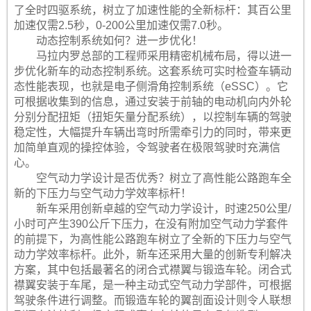
了全时四驱系统，树立了加速性能的全新标杆：其百公里
加速仅需2.5秒，0-200公里加速仅需7.0秒。
动态控制系统如何？进一步优化！
马拉内罗总部的工程师采用精密机械布局，得以进一
步优化新车的动态控制系统。这套系统可实时检查车辆动
态性能表现，也就是电子侧滑角控制系统（eSSC）。它
可根据收集到的信息，通过安装于前轴的电动机向内外轮
分别分配扭矩（扭矩矢量分配系统），以控制车辆的驾驶
稳定性，大幅提升车辆出弯时所需牵引力的同时，带来更
加简单直观的操控体验，令驾驶者在极限驾驶时充满信
心。
空气动力学设计是否优秀？树立了高性能公路跑车全
新的下压力与空气动力学效率标杆！
新车采用创新卓越的空气动力学设计，时速250公里/
小时可产生390公斤下压力，在没有附加空气动力学套件
的前提下，为高性能公路跑车树立了全新的下压力与空气
动力学效率标杆。此外，新车还采用大量的创新专利解决
方案，其中包括最著名的闭合式襟翼与锻造车轮。闭合式
襟翼安装于车尾，是一种主动式空气动力学部件，可根据
驾驶条件进行调整。而锻造车轮的翼剖面设计则令人联想