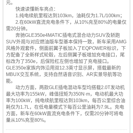
元。
快速读懂新车亮点：
1.纯电续航里程达到103km，油耗仅为1.7L/100km；
2.在60kW直流充电条件下，从10%充至80%的电量仅
需20分钟。
奔驰GLE350e4MATIC插电式混合动力SUV及轿跑
SUV外观与对应燃油版车型基本保持一致，新车采用AMG
风格外观套件，侧面前翼子板加入了EQPOWER标识，下
方配备了全新样式轮毂，左后侧翼子板增加充电接口，尾
标改为了350e，后保险杠左侧也增加了充电接口。
GLE350e家族内饰沿用双12.3英寸显示屏，搭载最新的
MBUX交互系统，支持自然语音识别、AR实景导航等功
能。
动力方面，两款GLE插电混动车型均搭载2.0T发动机
最大功率为155kW，峰值扭矩为350N·m，电动机最大功
率为100kW，纯电续航里程达到103km，每百公里综合油
耗仅为1.7L，在低电量模式下每百公里油耗为7.9L。充电
方面，新车在60kW直流充电条件下，仅需20分钟可将电
量从10%充至80%。