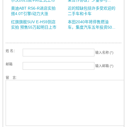
尔沃2021款V60正式上市
架合作协议，少量参与...
奥迪ABT RS6-R进店实拍
近的短缺包括许多受欢迎的
搭4.0T引擎/动力大涨
二手车和卡车
红旗旗舰SUV E-HS9到店
本田2040年将停售燃油
实拍 预售55万起明日上市
车，集度汽车五年投资50...
姓 名：
输入名称 (*)
邮箱
输入邮箱 (*)
留 言: