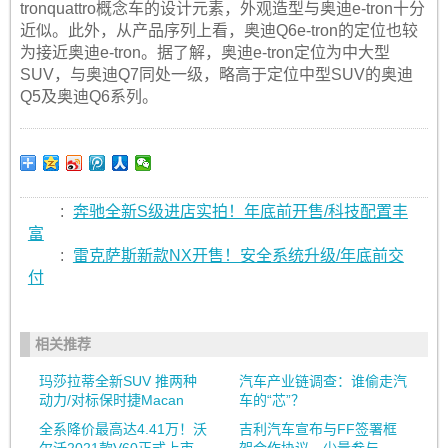
tronquattro概念车的设计元素，外观造型与奥迪e-tron十分
近似。此外，从产品序列上看，奥迪Q6e-tron的定位也较
为接近奥迪e-tron。据了解，奥迪e-tron定位为中大型
SUV，与奥迪Q7同处一级，略高于定位中型SUV的奥迪
Q5及奥迪Q6系列。
:
奔驰全新S级进店实拍！年底前开售/科技配置丰
富
:
雷克萨斯新款NX开售！安全系统升级/年底前交
付
相关推荐
玛莎拉蒂全新SUV 推两种
汽车产业链调查：谁偷走汽
动力/对标保时捷Macan
车的“芯”？
全系降价最高达4.41万！沃
吉利汽车宣布与FF签署框