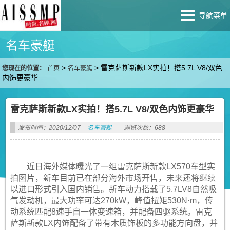
导航菜单
名车豪艇
>
>
雷克萨斯新款LX实拍！搭5.7L V8/双色
您现在的位置：
首页
名车豪艇
内饰更豪华
雷克萨斯新款LX实拍！搭5.7L V8/双色内饰更豪华
发布时间：2020/12/07
名车豪艇
浏览次数：688
近日海外媒体曝光了一组雷克萨斯新款LX570车型实
拍图片，新车目前已在部分海外市场开售，未来还将继续
以进口形式引入国内销售。新车动力搭载了5.7LV8自然吸
气发动机，最大功率可达270kW，峰值扭矩530N·m，传
动系统匹配8速手自一体变速箱，并配备四驱系统。雷克
萨斯新款LX内饰配备了带有木质饰板的多功能方向盘，并