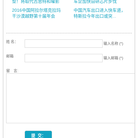
型！将取代古思特和曜影
车企加快自研芯片步伐
2016中国阿拉尔塔克拉玛
中国汽车出口进入快车道，
干沙漠越野第十届年会
特斯拉今年出口或突...
姓 名：
输入名称 (*)
邮箱
输入邮箱 (*)
留 言: