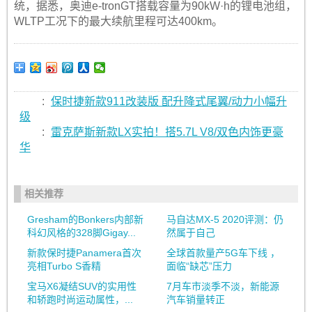
统，据悉，奥迪e-tronGT搭载容量为90kW·h的锂电池组，
WLTP工况下的最大续航里程可达400km。
:
保时捷新款911改装版 配升降式尾翼/动力小幅升
级
:
雷克萨斯新款LX实拍！搭5.7L V8/双色内饰更豪
华
相关推荐
Gresham的Bonkers内部新
马自达MX-5 2020评测：仍
科幻风格的328脚Gigay...
然属于自己
新款保时捷Panamera首次
全球首款量产5G车下线 ，
亮相Turbo S香精
面临“缺芯”压力
宝马X6凝结SUV的实用性
7月车市淡季不淡，新能源
和轿跑时尚运动属性，...
汽车销量转正