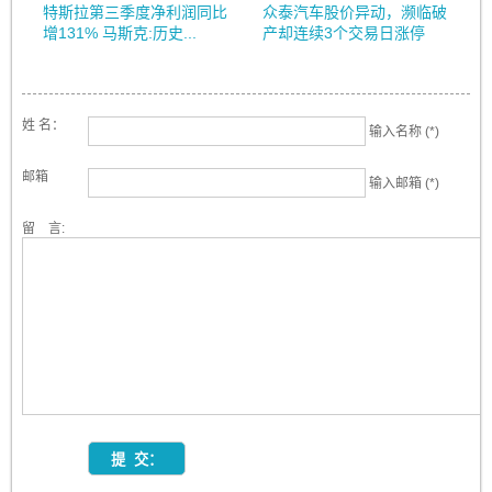
特斯拉第三季度净利润同比
众泰汽车股价异动，濒临破
增131% 马斯克:历史...
产却连续3个交易日涨停
姓 名：
输入名称 (*)
邮箱
输入邮箱 (*)
留 言: