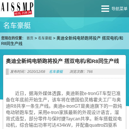
导航菜单
名车豪艇
>
>
奥迪全新纯电轿跑将投产 搭双电机/和
您现在的位置：
首页
名车豪艇
R8同生产线
奥迪全新纯电轿跑将投产 搭双电机/和R8同生产线
发布时间：2020/12/08
名车豪艇
浏览次数：766
近日，据海外媒体透露，奥迪新款e-tronGT车型已准
备在年底前开始生产，该车将在德国伯灵格霍夫工厂与奥
迪R8共享一条生产线。奥迪e-tronGT是奥迪旗下的一款纯
电动轿跑车型，采用e-tron家族最新的外观设计语言，溜
背式造型，部分零件与保时捷Taycan共享。新车搭载双电
动机，综合输出功率可达434kW，并配备quattro四驱系