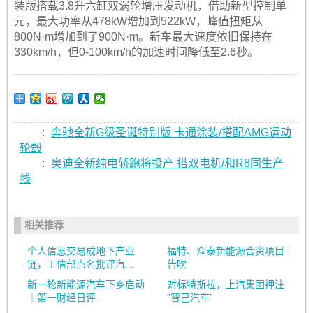
装版搭载3.8升六缸双涡轮增压发动机，借助新型控制单
元，最大功率从478kW增加到522kW，峰值扭矩从
800N·m增加到了900N·m。新车最大速度依旧保持在
330km/h，但0-100km/h的加速时间降低至2.6秒。
:
奔驰全新G级圣诞特别版 卡通涂装/搭配AMG运动
轮毂
:
奥迪全新纯电轿跑将投产 搭双电机/和R8同生产
线
相关推荐
个人信息交易成地下产业
福特、众泰新能源合资项目
链，工信部点名批评汽...
告吹
新一轮新能源汽车下乡启动
对标特斯拉，上汽集团押注
｜第一财经日评
“智己汽车”