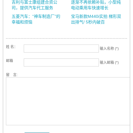
吉利与富士康组建合资公
逐渐不再依赖补贴，小型纯
司，提供汽车代工服务
电动乘用车快速增长
五菱汽车：“神车制造厂”的
宝马新款M440i实拍 梯形双
幸福和烦恼
出排气/ 5秒内破百
姓 名：
输入名称 (*)
邮箱
输入邮箱 (*)
留 言: