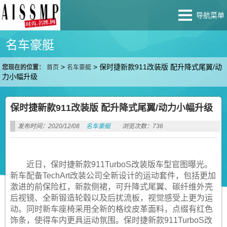
导航菜单
名车豪艇
>
>
保时捷新款911改装版 配升降式尾翼/动
您现在的位置：
首页
名车豪艇
力小幅升级
保时捷新款911改装版 配升降式尾翼/动力小幅升级
发布时间：2020/12/08
名车豪艇
浏览次数：736
近日，保时捷新款911TurboS改装版车型官图曝光。
新车配备TechArt改装公司全新设计的运动套件，包括更加
激进的前保险杠，新款侧裙，可升降式尾翼、碳纤维外壳
后视镜、全新锻造轮毂以及后扰流板，视觉感受上更为运
动。同时新车座椅采用全新的格纹皮革面料，点缀有红色
饰条，使得车内更具运动氛围。保时捷新款911TurboS改