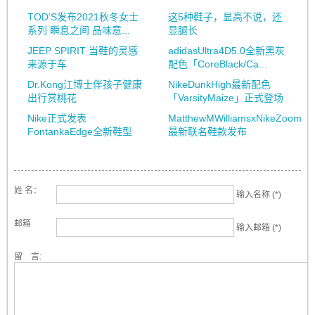
TOD’S发布2021秋冬女士
这5种鞋子，显高不说，还
系列 瞬息之间 品味意...
显腿长
JEEP SPIRIT 当鞋的灵感
adidasUltra4D5.0全新黑灰
来源于车
配色「CoreBlack/Ca...
Dr.Kong江博士伴孩子健康
NikeDunkHigh最新配色
出行赏桃花
「VarsityMaize」正式登场
Nike正式发表
MatthewMWilliamsxNikeZoom
FontankaEdge全新鞋型
最新联名鞋款发布
姓 名：
输入名称 (*)
邮箱
输入邮箱 (*)
留 言: