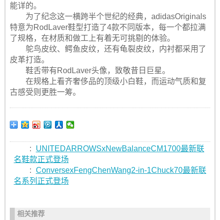
能详的。
为了纪念这一横跨半个世纪的经典，adidasOriginals
特意为RodLaver鞋型打造了4款不同版本，每一个都拉满
了规格，在材质和做工上有着无可挑剔的体验。
鸵鸟皮纹、鳄鱼皮纹，还有龟裂皮纹，内衬都采用了
皮革打造。
鞋舌带有RodLaver头像，致敬昔日巨星。​
在规格上看齐奢侈品的顶级小白鞋，而运动气质和复
古感受则更胜一筹。
:
UNITEDARROWSxNewBalanceCM1700最新联
名鞋款正式登场
:
ConversexFengChenWang2-in-1Chuck70最新联
名系列正式登场
相关推荐