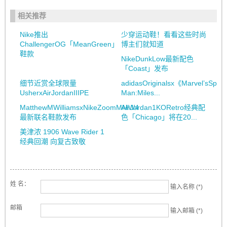
相关推荐
Nike推出
少穿运动鞋！看看这些时尚
ChallengerOG「MeanGreen」
博主们就知道
鞋款
NikeDunkLow最新配色
「Coast」发布
细节近赏全球限量
adidasOriginalsx《Marvel’sSpide
UsherxAirJordanIIIPE
Man:Miles...
MatthewMWilliamsxNikeZoomMMW4
AirJordan1KORetro经典配
最新联名鞋款发布
色「Chicago」将在20...
美津浓 1906 Wave Rider 1
经典回潮 向复古致敬
姓 名：
输入名称 (*)
邮箱
输入邮箱 (*)