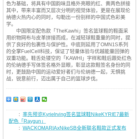
色为基础，将具有中国韵味且格外亮眼的红、黄两色拼接
其中，带来丰富而又层次分明的视觉体验，更是在展现伦
纳德火热内心的同时，勾勒出一份别样的中国式色彩美
学。
中国限定配色款「TheKawhi」签名篮球鞋的鞋面采
用织物网布与皮革拼接而成，在减轻球鞋重量的同时，提
供了良好的包裹性与保护性。中底则延用了OMN1S系列
的全掌FuelCell科技，保证了轻量体验与优越能量回弹的
双重功能。鞋舌处镂空的「KAWHI」字样和鞋后跟处红色
的伦纳德手写体签名格外显眼，彰显这款鞋签名身份的同
时，更鼓励中国的运动爱好者们与伦纳德一起，无惧挑
战，锐意前行，迈出属于自己的篮球步伐。
:
率先预览KyrieIrving签名篮球鞋NikeKYRIE7最新
配色「Raygun」
:
WACKOMARIAxNikeSB全新联名鞋款正式发布