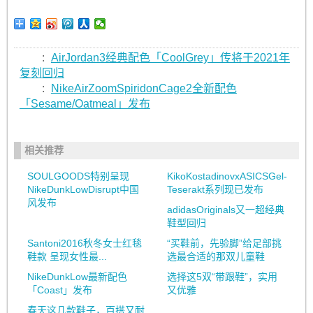
:
AirJordan3经典配色「CoolGrey」传将于2021年
复刻回归
:
NikeAirZoomSpiridonCage2全新配色
「Sesame/Oatmeal」发布
相关推荐
SOULGOODS特别呈现
KikoKostadinovxASICSGel-
NikeDunkLowDisrupt中国
Teserakt系列现已发布
风发布
adidasOriginals又一超经典
鞋型回归
Santoni2016秋冬女士红毯
“买鞋前，先验脚”给足部挑
鞋款 呈现女性最...
选最合适的那双儿童鞋
NikeDunkLow最新配色
选择这5双“带跟鞋”，实用
「Coast」发布
又优雅
春天这几款鞋子，百搭又耐