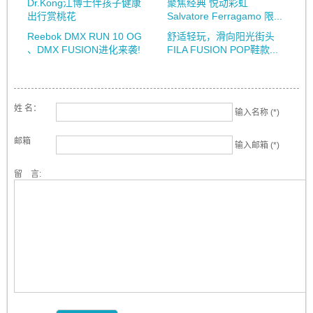
Dr.Kong江博士伴孩子健康
聚焦经典 悦动彩虹
出行赏桃花
Salvatore Ferragamo 限...
Reebok DMX RUN 10 OG
舒适轻玩，滑向阳光街头
、DMX FUSION进化来袭!
FILA FUSION POP鞋款...
姓 名：
输入名称 (*)
邮箱
输入邮箱 (*)
留 言: