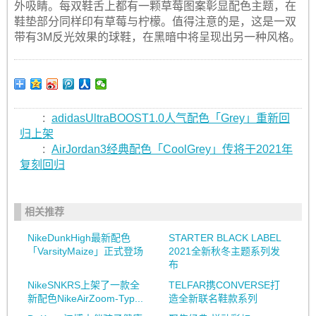
外吸睛。每双鞋舌上都有一颗草莓图案彰显配色主题，在
鞋垫部分同样印有草莓与柠檬。值得注意的是，这是一双
带有3M反光效果的球鞋，在黑暗中将呈现出另一种风格。
:
adidasUltraBOOST1.0人气配色「Grey」重新回
归上架
:
AirJordan3经典配色「CoolGrey」传将于2021年
复刻回归
相关推荐
NikeDunkHigh最新配色
STARTER BLACK LABEL
「VarsityMaize」正式登场
2021全新秋冬主题系列发
布
NikeSNKRS上架了一款全
TELFAR携CONVERSE打
新配色NikeAirZoom-Typ...
造全新联名鞋款系列