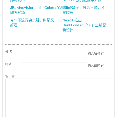
即将发布
SCOTT 走秀款限量开抢
JBalvinxAirJordanI「ColoresYVibras」
这5种鞋子，显高不说，还
即将登场
显腿长
今年不流行尖头鞋，时髦又
NikeSB推出
好看
DunkLowPro「58」全新配
色设计
姓 名：
输入名称 (*)
邮箱
输入邮箱 (*)
留 言: