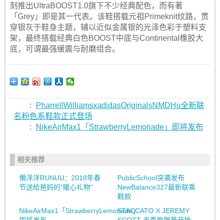
刻推出UltraBOOST1.0旗下不少经典配色，而有著
「Grey」即是其一代表。该鞋搭载元祖Primeknit纹路，贯
穿银灰于鞋身主题，辅以近似金属银的光泽色彩于塑料支
架，最终搭载经典白色BOOST中底与Continental橡胶大
底，可谓最强缓震与耐磨组合。
:
PharrellWilliamsxadidasOriginalsNMDHu全新联
名粉色系鞋款正式登场
:
NikeAirMax1「StrawberryLemonade」即将发布
相关推荐
懒洋洋RUNUU：2018年春
PublicSchool突袭发布
节送给爸妈的“暖心礼物”
NewBalance327最新联乘
鞋款
NikeAirMax1「StrawberryLemonade」
STACCATO X JEREMY