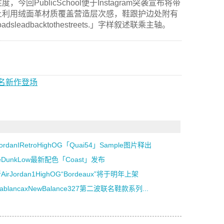
ublicSchool便于Instagram突袭宣布将带
上利用绒面革材质覆盖营造层次感，鞋跟护边处附有
leadbacktothestreets.」字样叙述联乘主轴。
WS联名新作登场
JordanIRetroHighOG「Quai54」Sample图片释出
keDunkLow最新配色「Coast」发布
AirJordan1HighOG“Bordeaux”将于明年上架
sablancaxNewBalance327第二波联名鞋款系列...