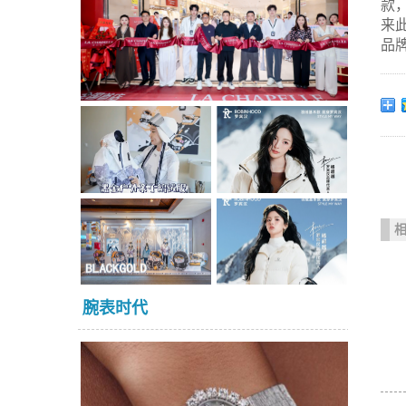
款，
来
品牌
腕表时代