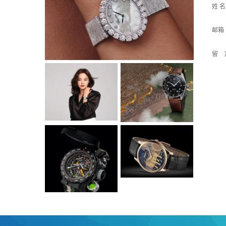
姓 
邮箱
留 