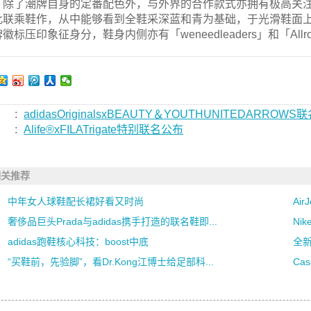
除了潮牌自身的定番配色外，与外界的合作款式亦拥有极高关注度，今回P
此联乘鞋作，从中能够看到全鞋采深蓝和青为基础，于光滑鞋面
徽标压印象征身分，鞋身内侧亦有「weneedleaders」和「Allroads
:
adidasOriginalsxBEAUTY＆YOUTHUNITEDARRO
:
Alife®xFILATrigate特别联名公布
相关推荐
中年女人球鞋配长裙好看又时尚
Air
奢侈品巨头Prada与adidas携手打造的联名鞋即...
Ni
adidas跑鞋核心科技：boost中底
全新
“买鞋前，先验脚”，看Dr.Kong江博士给足部科...
Ca