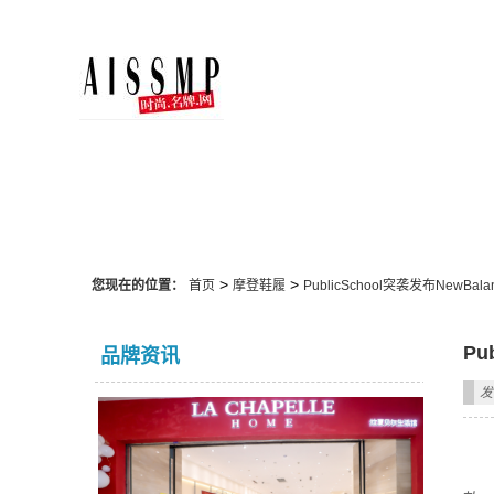
摩登鞋履
>
>
您现在的位置：
首页
摩登鞋履
PublicSchool突袭发布NewBa
Pu
品牌资讯
发