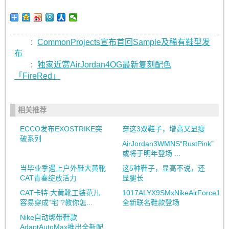
:
CommonProjects宣布首回Sample及稀有鞋型发
布
:
独家近赏AirJordan4OG最新复刻配色
「FireRed」
相关推荐
ECCO发布EXOSTRIKE突
穿这3双鞋子，增高又显瘦
破系列
AirJordan3WMNS“RustPink”
或将于明年登场 ...
当毕业季遇上户外鞋大黄靴
这5种鞋子，显高不说，还
CAT青春绽放活力
显腿长
CAT卡特:大黄靴工装范儿
1017ALYX9SMxNikeAirForce1Hi
容易穿成“宅”?教你怎...
全新联名鞋款登场
Nike自动绑带鞋款
AdaptAutoMax推出全新配