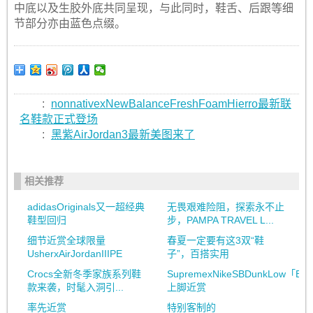
中底以及生胶外底共同呈现，与此同时，鞋舌、后跟等细
节部分亦由蓝色点缀。
:
nonnativexNewBalanceFreshFoamHierro最新联
名鞋款正式登场
:
黑紫AirJordan3最新美图来了
相关推荐
adidasOriginals又一超经典
无畏艰难险阻，探索永不止
鞋型回归
步，PAMPA TRAVEL L...
细节近赏全球限量
春夏一定要有这3双“鞋
UsherxAirJordanIIIPE
子”，百搭实用
Crocs全新冬季家族系列鞋
SupremexNikeSBDunkLow「Bro
款来袭，时髦入洞引...
上脚近赏
率先近赏
特别客制的